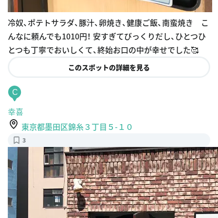
冷奴、ポテトサラダ、豚汁、卵焼き、健康ご飯、南蛮焼き こ
んなに頼んでも1010円！ 安すぎてびっくりだし、ひとつひ
とつも丁寧でおいしくて、終始お口の中が幸せでした🥰
このスポットの詳細を見る
C
幸喜
東京都墨田区錦糸３丁目５-１０
3