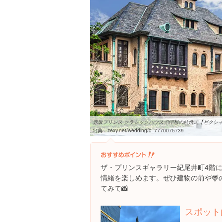
赤坂プリンス クラシックハウスで理想の結婚式【ゼクシ
出典：
zexy.net/wedding/c_7770075739
ザ・プリンスギャラリー紀尾井町4階
情緒を楽しめます。ぜひ建物の前や🦌
てみて📸
スポット