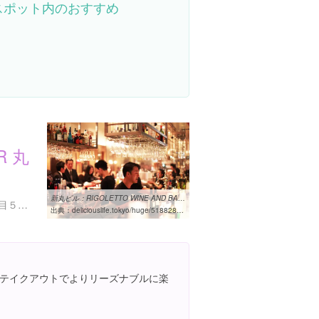
スポット内のおすすめ
R 丸
新丸ビル：RIGOLETTO WINE AND BARは3周年！ | DELICIOUS LIFE
東京都千代田区丸の内１丁目５-１ 新丸ビル 7F 丸の内ハウス
出典：
deliciouslife.tokyo/huge/51882866.html
テイクアウトでよりリーズナブルに楽