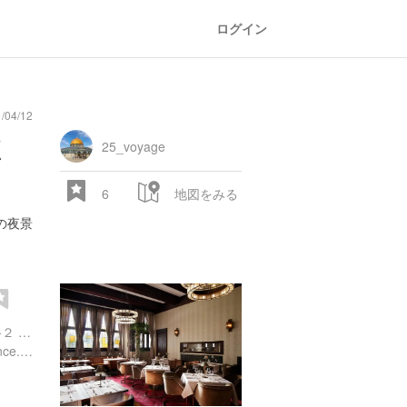
ログイン
/04/12
ポ
25_voyage
6
地図をみる
の夜景
東京都千代田区紀尾井町１-２ 東京ガーデンテラス 紀尾井町内
http://lamaison.akasakaprince.com/