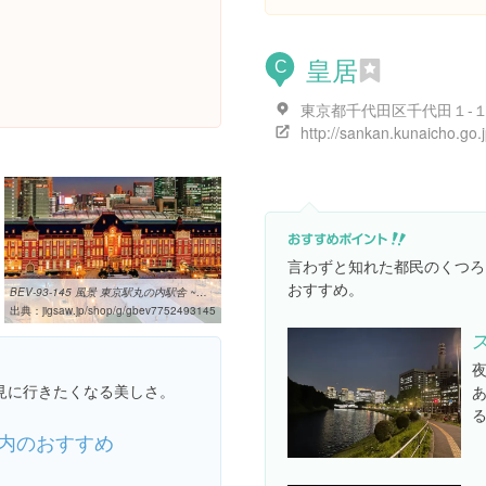
皇居
C
東京都千代田区千代田１-
http://sankan.kunaicho.go.j
言わずと知れた都民のくつろ
おすすめ。
BEV-93-145 風景 東京駅丸の内駅舎 ~ナイトビュー~ 352ピース ビバリー ...
出典：
jigsaw.jp/shop/g/gbev7752493145
見に行きたくなる美しさ。
内のおすすめ