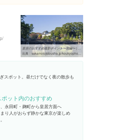
１
p/
皇居のおすすめ撮影ポイント〜前編〜 | 坂本自動車株式会社
出典：
sakamotojidousha.jp/koukyophoto_1
ぎスポット。昼だけでなく夜の散歩も
スポット内のおすすめ
夜、永田町・麹町から皇居方面へ
あまり人がおらず静かな東京が楽しめ
る。