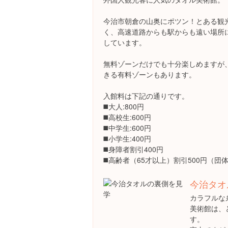
今治市朝倉の山奥にポツン！とある観
く、高速道路からも駅からも遠い場所
しています。
無料ゾーンだけでも十分楽しめますが
きる有料ゾーンもあります。
入館料は下記の通りです。
◼️大人:800円
◼️高校生:600円
◼️中学生:600円
◼️小学生:400円
◼️身障者割引400円
◼️高齢者（65才以上）割引500円（団
今治タオ
カラフルな
美術館は、
す。