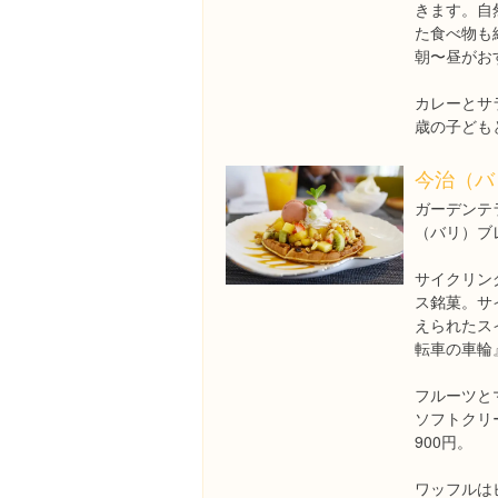
きます。自
た食べ物も
朝〜昼がお
カレーとサ
歳の子ども
今治（バ
ガーデンテ
（バリ）ブ
サイクリン
ス銘菓。サ
えられたス
転車の車輪
フルーツと
ソフトクリ
900円。
ワッフルは