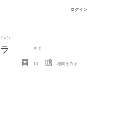
ログイン
/04/21
general
railroad
train
comic
mountain
sports
fishing
bbq
fashion
tradition
music
baby
camera
amusement
aquarium
sea
ball
baer
メラ
store
park
さよ
13
地図をみる
28.522 px