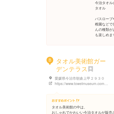
今治タオル
タオル
バスローブ
稚園などで
んの種類が
も楽しめま
タオル美術館ガー
B
デンテラス
愛媛県今治市朝倉上甲２９３０
https://www.towelmuseum.com/gardenterrace.php
タオル美術館の中は、
おしゃれでかわいい今治タオルが販売