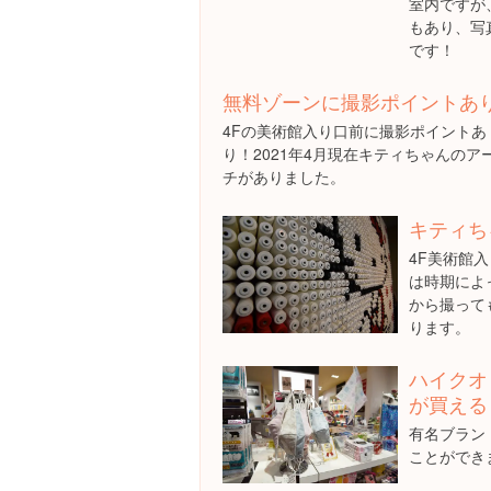
室内ですが
もあり、写
です！
無料ゾーンに撮影ポイントあ
4Fの美術館入り口前に撮影ポイントあ
り！2021年4月現在キティちゃんのア
チがありました。
キティち
4F美術館
は時期によ
から撮って
ります。
ハイクオ
が買える
有名ブラン
ことができ