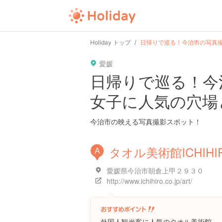
user
pin
tel
time
Holiday トップ
日帰りで巡る！今治市の写真
愛媛
date
child
solitary
日帰りで巡る！今
女子に人気の穴場
tokyo
kanagawa
osaka
今治市の映える写真撮影スポット！
タオル美術館ICHIHI
A
愛媛県今治市朝倉上甲２９３０
http://www.ichihiro.co.jp/art/
外国人観光客に人気のタオル美術館。