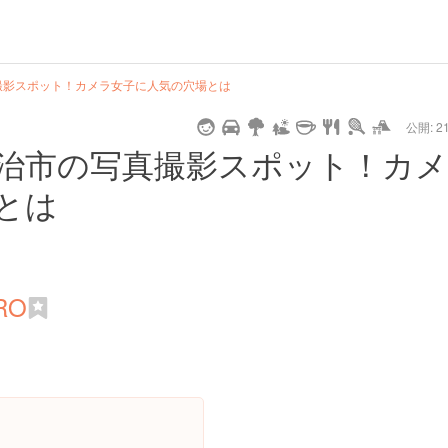
url
guide
hot
type
star
camera
home
settings
profile
print
rank
mail
lock
calendar
access
撮影スポット！カメラ女子に人気の穴場とは
公開: 21
pet
drive
walking
cycling
nature
stroll
art
camp
history
castle
temple
cafe
gourmet
onsen
outdoor
world
public bath
shopping
治市の写真撮影スポット！カ
heritage
とは
kyoto
hyogo
RO