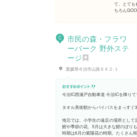
て、とても
ちろんGOO
市民の森・フラワ
C
ーパーク 野外ステ
ージ
愛媛県今治市山路６６２-１
今治IC西瀬戸自動車道 今治ICを降り
タオル美術館からバイパスをまっすぐ3
地元では、小学生の遠足の場所として
鯉や季節の花、5月は大きな鯉のぼり
時期は6月の紫陽花の時期。たくさん