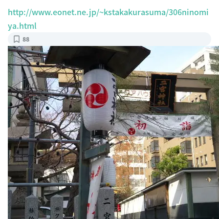
http://www.eonet.ne.jp/~kstakakurasuma/306ninomi
ya.html
88