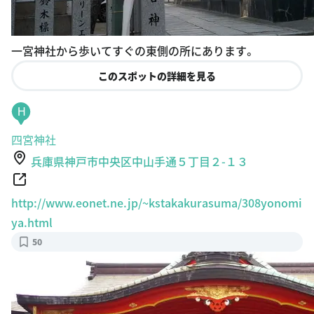
一宮神社から歩いてすぐの東側の所にあります。
このスポットの詳細を見る
H
四宮神社
兵庫県神戸市中央区中山手通５丁目２-１３
http://www.eonet.ne.jp/~kstakakurasuma/308yonomi
ya.html
50