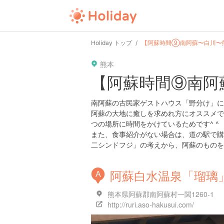
Holiday トップ
【阿蘇時間⑨南阿蘇〜白川〜
熊本
【阿蘇時間⑨南阿
南阿蘇の古民家ゲストハウス「野分け」に
阿蘇の大地に癒しを求めれ方にオススメで
つの場所に時間をかけているためです^ ^
また、食事紹介がない場合は、道の駅で購
二シンドフジ」の考えから、阿蘇のものを
阿蘇白水温泉「瑠璃
A
熊本県阿蘇郡南阿蘇村一関1260-1
http://ruri.aso-hakusui.com/