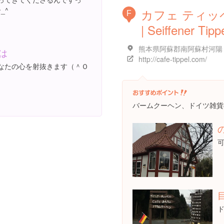
_^
カフェ ティッ
F
| Seiffener Tipp
は
http://cafe-tippel.com/
なたの心を射抜きます（＾Ｏ
バームクーヘン、ドイツ雑貨の
の