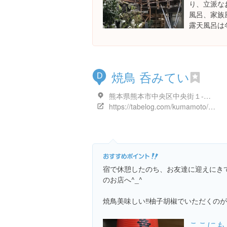
り、立派な
風呂、家族
露天風呂は冬
焼鳥 呑みてい
D
熊本県熊本市中央区中央街１-１０ 2F
https://tabelog.com/kumamoto/A4301/A430101/43007170/
宿で休憩したのち、お友達に迎えにき
のお店へ^_^
焼鳥美味しい‼️柚子胡椒でいただくのが美味( 
ここにも