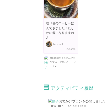
琥珀色のコーヒー飲
んできました！たし
かに癖になりますね
♪
broccoli
16/03/06
broccoliさま‼︎なんと‼︎
さすが、お早い（＾Ｏ
＾☆♪
アクティビティ履歴
おでかけプランを公開しました
0
0
2016年2月2日