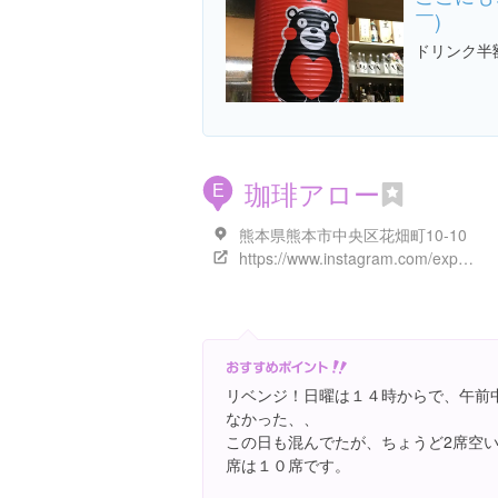
￣)
ドリンク半
珈琲アロー
E
熊本県熊本市中央区花畑町10-10
https://www.instagram.com/explore/locations/5629296
リベンジ！日曜は１４時からで、午前
なかった、、
この日も混んでたが、ちょうど2席空いてまし
席は１０席です。