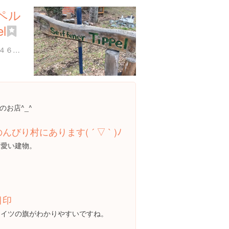
ペル
el
熊本県阿蘇郡南阿蘇村河陽４６３５
お店^_^
んびり村にあります( ´ ▽ ` )ﾉ
可愛い建物。
目印
ドイツの旗がわかりやすいですね。