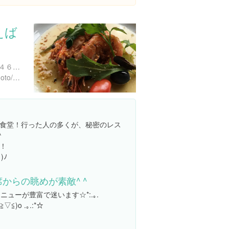
えば
熊本県阿蘇郡南阿蘇村河陽４６７３
https://tabelog.com/kumamoto/A4302/A430202/43008823/
食堂！行った人の多くが、秘密のレス
^
！
)ﾉ
席からの眺めが素敵^ ^
ニューが豊富で迷います☆*:.｡.
(≧▽≦)o .｡.:*☆