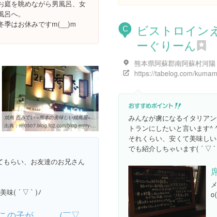
お庭を眺めながら男風呂、女
風呂へ。
季はお休みですm(__)m
ビストロイン
C
ーぐりーん
みんなが虜になるイタリアン
焼鳥 呑みてい =熊本の美味しい焼鳥屋= ぐるなび・バズトクに載ってま ...
出典：
rei0507.blog.fc2.com/blog-entry-5.html
トランにしたいと言います^ 
それくらい、安くて美味しい
でも紹介しちゃいます( ´ ▽ ` 
てもらい、お友達のお兄さん
メ
´ ▽ ` )ﾉ
o
この子が、、、(￣▽