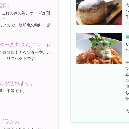
珈琲
大
バ
円。これのみの為、オーダは聞
_^
3
ないので、琥珀色の珈琲。癖
。
ー八井さん( ´ ▽ ` )ﾉ
６
た
２時間以上カウンター立たれ
、、リスペクトです、、、
シ
方が訪れます。
様に平等です。
ち
か
大
ブランカ
ってきてくださるんですっ