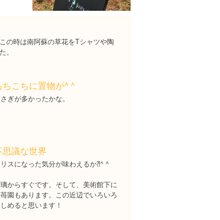
この時は南阿蘇の草花をTシャツや陶
た。
あちこちに置物が^ ^
うさぎが多かったかな。
不思議な世界
リスになった気分が味わえるか⁈^ ^
瑠璃からすぐです。そして、美術館下に
は苺園もあります。この近辺でいろいろ
楽しめると思います！