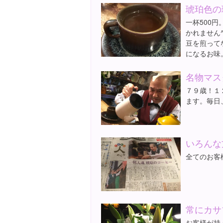
琥珀色の
一杯500
かれません^
豆を煎って
になるお味
名物マスタ
７９歳！１
ます。毎日
いろんな
全てのお客
常にカサ
お客様が持