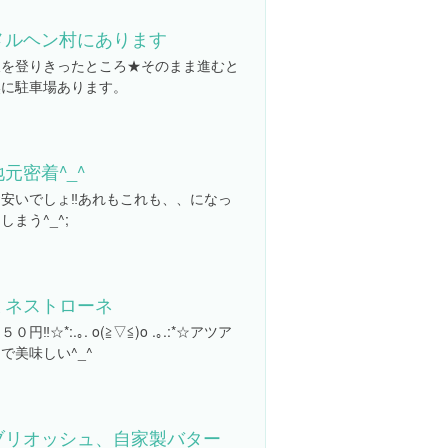
メルヘン村にあります
坂を登りきったところ★そのまま進むと
奥に駐車場あります。
地元密着^_^
安いでしょ‼︎あれもこれも、、になっ
しまう^_^;
ミネストローネ
５０円‼️☆*:.｡. o(≧▽≦)o .｡.:*☆アツア
で美味しい^_^
ブリオッシュ、自家製バター