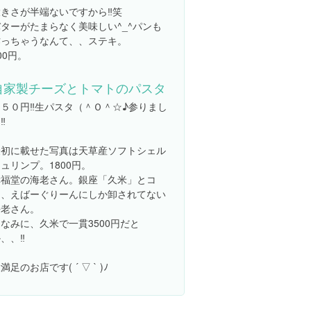
きさが半端ないですから‼️笑
ターがたまらなく美味しい^_^パンも
作っちゃうなんて、、ステキ。
00円。
自家製チーズとトマトのパスタ
５０円‼️生パスタ（＾Ｏ＾☆♪参りまし
‼️
最初に載せた写真は天草産ソフトシェル
ュリンプ。1800円。
幸福堂の海老さん。銀座「久米」とコ
コ、えばーぐりーんにしか卸されてない
海老さん。
なみに、久米で一貫3500円だと
、、‼️
満足のお店です( ´ ▽ ` )ﾉ