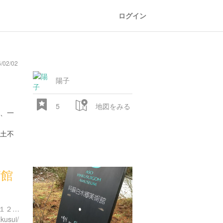
ログイン
/02/02
陽子
5
地図をみる
、一
土不
術館
熊本県阿蘇郡南阿蘇村一関１２４７-１
kusui/