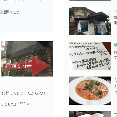
額週間でした^_^
お
て
３
ツ
中に行ってしまったから入れ
た( ´ ▽ ` )ﾉ