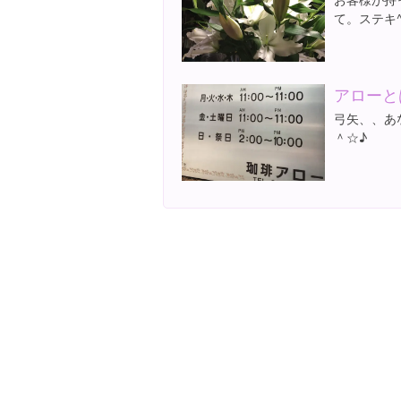
て。ステキ^
アローと
弓矢、、あ
＾☆♪