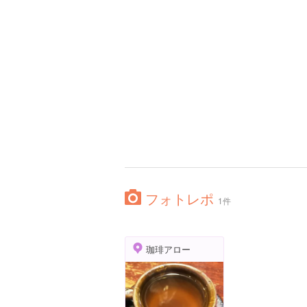
フォトレポ
1件
珈琲アロー