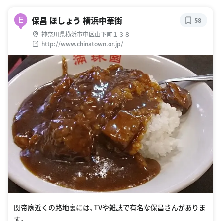
保昌 ほしょう 横浜中華街
E
58
神奈川県横浜市中区山下町１３８
http://www.chinatown.or.jp/
関帝廟近くの路地裏には、TVや雑誌で有名な保昌さんがありま
す。