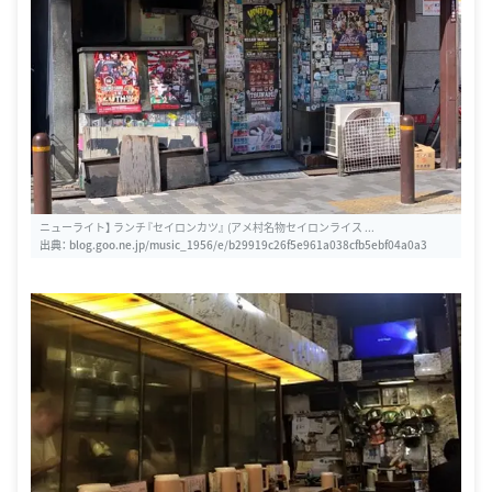
ニューライト】 ランチ『セイロンカツ』 (アメ村名物セイロンライス ...
出典：
blog.goo.ne.jp/music_1956/e/b29919c26f5e961a038cfb5ebf04a0a3