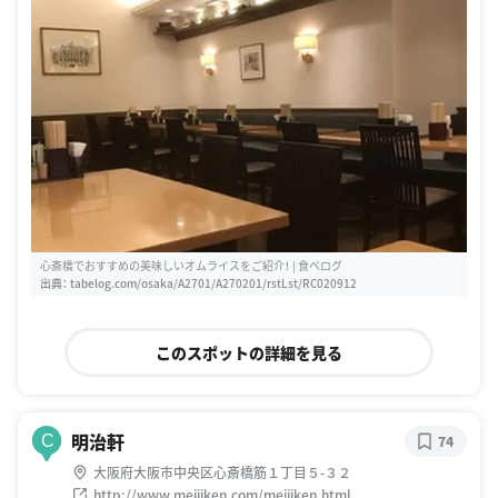
心斎橋でおすすめの美味しいオムライスをご紹介！ | 食べログ
出典：
tabelog.com/osaka/A2701/A270201/rstLst/RC020912
このスポットの詳細を見る
明治軒
C
74
大阪府大阪市中央区心斎橋筋１丁目５-３２
http://www.meijiken.com/meijiken.html