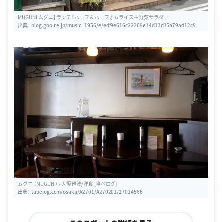
MUGUNI ムグニ】 ランチ『ハーフ＆ハーフオムライス＋野菜サラダ ...
出典：
blog.goo.ne.jp/music_1956/e/edf9e616c22209e14d13d15a79ad12c9
ムグニ （MUGUNI） - 大阪難波/洋食 [食べログ]
出典：
tabelog.com/osaka/A2701/A270201/27014566