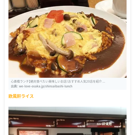
心斎橋ランチ】絶対食べたい美味しいお店！おすすめ人気20店を紹介 ...
出典：
we-love-osaka.jp/shinsaibashi-lunch
欧風軒ライス