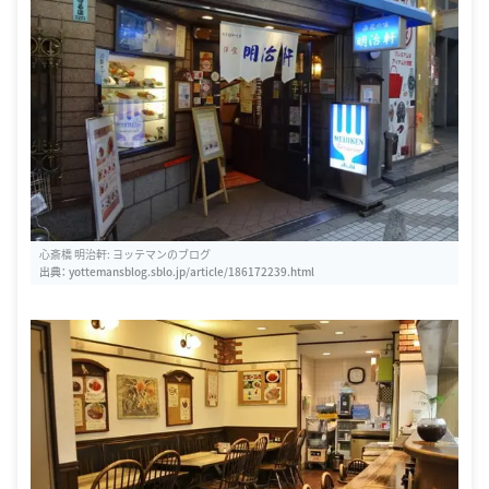
心斎橋 明治軒: ヨッテマンのブログ
出典：
yottemansblog.sblo.jp/article/186172239.html