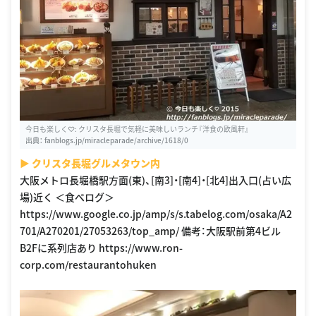
今日も楽しく♡: クリスタ長堀で気軽に美味しいランチ『洋食の欧風軒』
出典：
fanblogs.jp/miracleparade/archive/1618/0
▶︎ クリスタ長堀グルメタウン内
大阪メトロ長堀橋駅方面(東)、[南3]・[南4]・[北4]出入口(占い広
場)近く ＜食べログ＞
https://www.google.co.jp/amp/s/s.tabelog.com/osaka/A2
701/A270201/27053263/top_amp/ 備考：大阪駅前第4ビル
B2Fに系列店あり https://www.ron-
corp.com/restaurantohuken