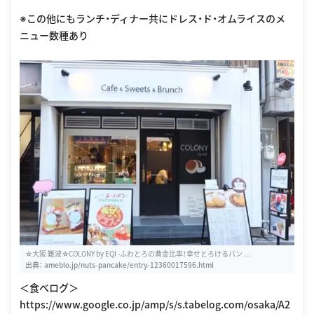
※この他にもランチ・ディナー共にドレス・ド・オムライスのメ
ニュー数種あり
☆大阪 難波☆COLONY by EQI -ふわとろの黄金比率！幸せとろけるパン ...
出典：
ameblo.jp/nuts-pancake/entry-12360017596.html
＜食べログ＞
https://www.google.co.jp/amp/s/s.tabelog.com/osaka/A2