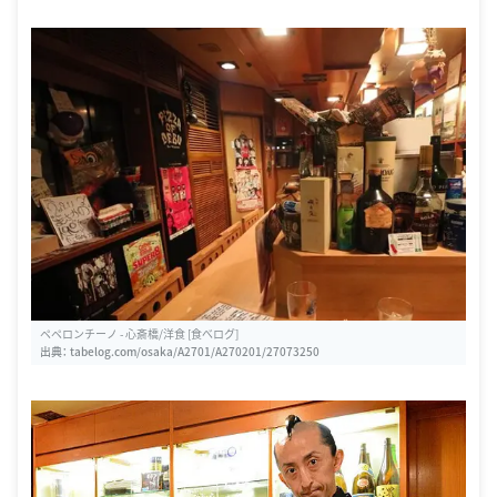
ペペロンチーノ - 心斎橋/洋食 [食べログ]
出典：
tabelog.com/osaka/A2701/A270201/27073250