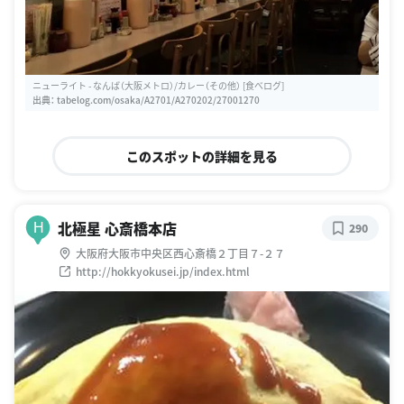
ニューライト - なんば（大阪メトロ）/カレー（その他） [食べログ]
出典：
tabelog.com/osaka/A2701/A270202/27001270
このスポットの詳細を見る
北極星 心斎橋本店
H
290
大阪府大阪市中央区西心斎橋２丁目７-２７
http://hokkyokusei.jp/index.html