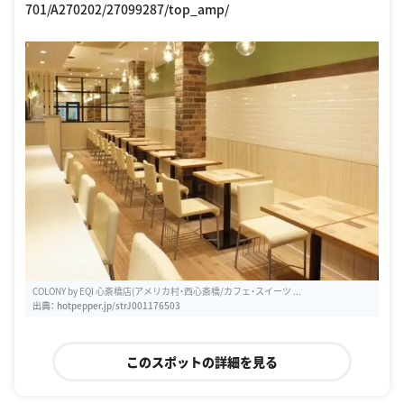
701/A270202/27099287/top_amp/
COLONY by EQI 心斎橋店(アメリカ村・西心斎橋/カフェ・スイーツ ...
出典：
hotpepper.jp/strJ001176503
このスポットの詳細を見る