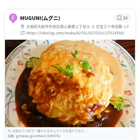
MUGUNI(ムグニ)
E
23
大阪府大阪市中央区西心斎橋２丁目９-５ 日宝三ツ寺会館 １F
https://tabelog.com/osaka/A2701/A270201/27014566/
今、大阪のアメ村で一番キテるオムライスを食べてみた ...
出典：
getnews.jp/archives/1089781