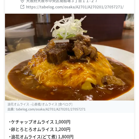
大阪府大阪市中央区南船場３丁目１１-２７
https://tabelog.com/osaka/A2701/A270201/27057271/
浪花オムライス - 心斎橋/オムライス [食べログ]
出典：
tabelog.com/osaka/A2701/A270201/27057271
・ケチャップオムライス 1,000円
・卵とろとろオムライス 1,200円
・浪花オムライス(どて煮) 1,800円