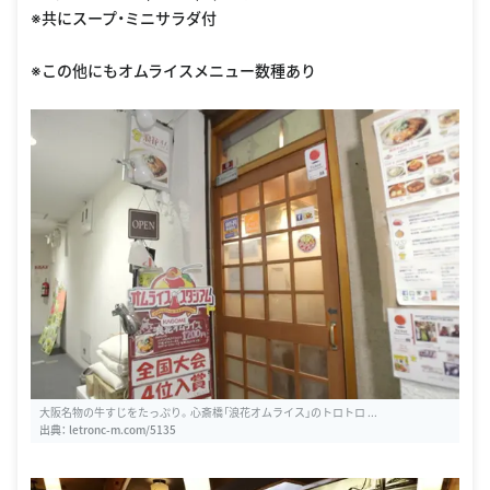
※共にスープ・ミニサラダ付
※この他にもオムライスメニュー数種あり
大阪名物の牛すじをたっぷり。心斎橋「浪花オムライス」のトロトロ ...
出典：
letronc-m.com/5135