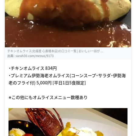
チキンオムライス(北極星 心斎橋本店)の口コミ一覧 | おいしい一皿が ...
出典：
sarah30.com/menus/9173
・チキンオムライス 834円
・プレミアム伊勢海老オムライス(コーンスープ・サラダ・伊勢海
老のフライ付) 5,000円 [平日1日5食限定]
※この他にもオムライスメニュー数種あり