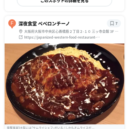
このスポットの詳細を見る
深夜食堂 ペペロンチーノ
F
7
大阪府大阪市中央区心斎橋筋２丁目２-１０ 三ッ寺会館 3F 新
日本
https://japanized-western-food-restaurant-
167.business.site/
衝撃事実】大阪には「サムライシェフ」がいる / しかもオムライスが ...