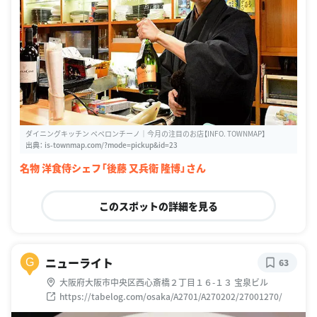
ダイニングキッチン ペペロンチーノ｜今月の注目のお店【INFO. TOWNMAP】
出典：
is-townmap.com/?mode=pickup&id=23
名物 洋食侍シェフ「後藤 又兵衛 隆博」さん
このスポットの詳細を見る
ニューライト
G
63
大阪府大阪市中央区西心斎橋２丁目１６-１３ 宝泉ビル
https://tabelog.com/osaka/A2701/A270202/27001270/