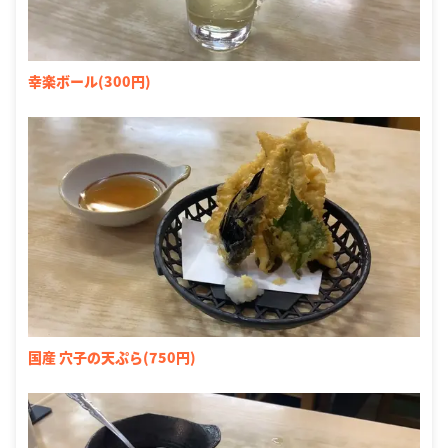
幸楽ボール(300円)
国産 穴子の天ぷら(750円)