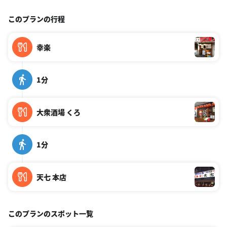
このプランの行程
幸楽
1分
大衆酒場 くろ
1分
天七 本店
このプランのスポット一覧