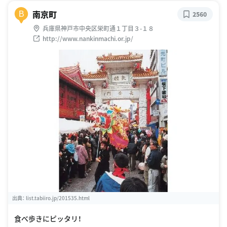
南京町
B
2560
兵庫県神戸市中央区栄町通１丁目３-１８
http://www.nankinmachi.or.jp/
出典：
list.tabiiro.jp/201535.html
食べ歩きにピッタリ！