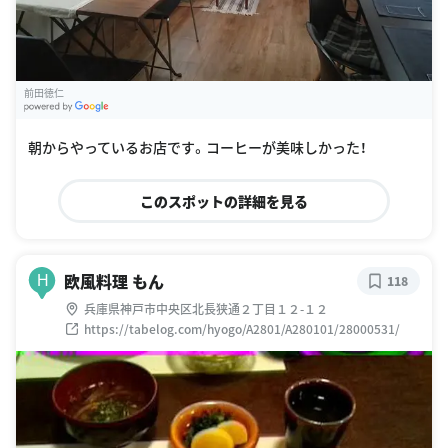
前田徳仁
G
oogle Places
朝からやっているお店です。コーヒーが美味しかった！
このスポットの詳細を見る
欧風料理 もん
H
118
兵庫県神戸市中央区北長狭通２丁目１２-１２
https://tabelog.com/hyogo/A2801/A280101/28000531/