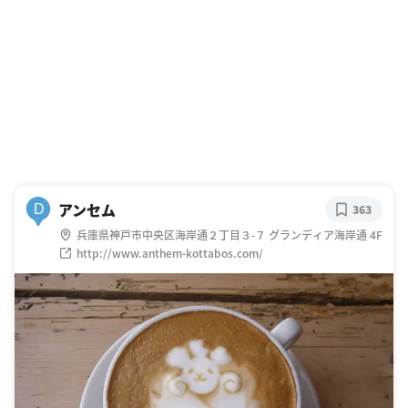
アンセム
D
363
兵庫県神戸市中央区海岸通２丁目３-７ グランディア海岸通 4F
http://www.anthem-kottabos.com/