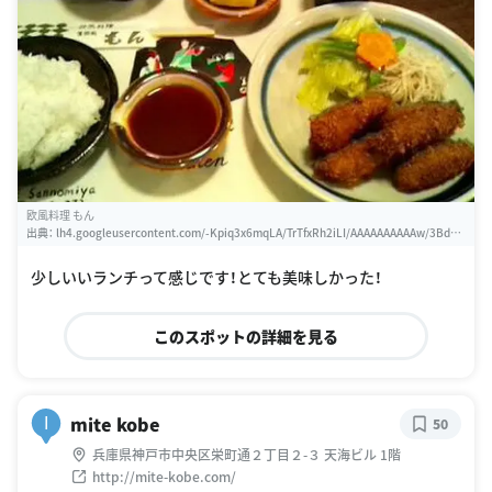
欧風料理 もん
出典：
lh4.googleusercontent.com/-Kpiq3x6mqLA/TrTfxRh2iLI/AAAAAAAAAAw/3Bd4w
MsRkUM/w460-h310-s0/%25E6%25AC%25A7%25E9%25A2%25A8%25E6%2596%2
599%25E7%2590%2586%2B%25E3%2582%2582%25E3%2582%2593
少しいいランチって感じです！とても美味しかった！
このスポットの詳細を見る
mite kobe
I
50
兵庫県神戸市中央区栄町通２丁目２-３ 天海ビル 1階
http://mite-kobe.com/