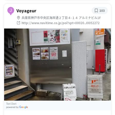
Voyageur
J
103
兵庫県神戸市中央区海岸通２丁目４-１４ アルミナビル1F
http://www.navitime.co.jp/poi?spt=00020.J0052272
Tori Dori
G
oogle Places