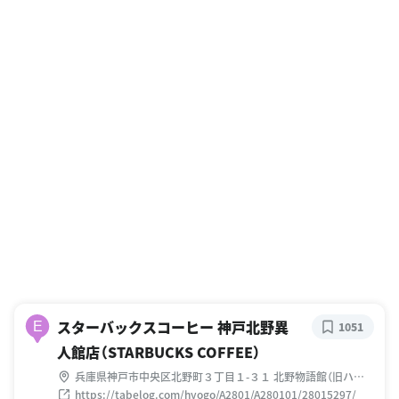
スターバックスコーヒー 神戸北野異
E
1051
人館店（STARBUCKS COFFEE）
兵庫県神戸市中央区北野町３丁目１-３１ 北野物語館（旧ハイ
ンリヒ・フロインドリーブ邸）
https://tabelog.com/hyogo/A2801/A280101/28015297/