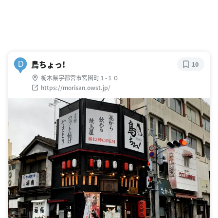
鳥ちょっ!
D
10
栃木県宇都宮市宮園町１-１０
https://morisan.owst.jp/