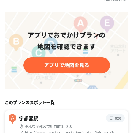
このプランのスポット一覧
宇都宮駅
A
626
栃木県宇都宮市川向町１-２３
http://www.jreast.co.jp/estation/station/info.aspx?