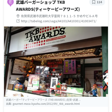
武雄バーガーショップ TKB
E
114
AWARDS(ティーケービーアワーズ)
佐賀県武雄市武雄町大字富岡７８１１-５ かめやビルＡ号
http://tabelog.com/saga/A4103/A410301/41003471/
武雄バーガー「ティケービーアワーズ （TKB AWARDS）」佐賀・武雄 ...
出典：
gourmet-masa-kyushu.com/2012/09/_tkb_awards.html