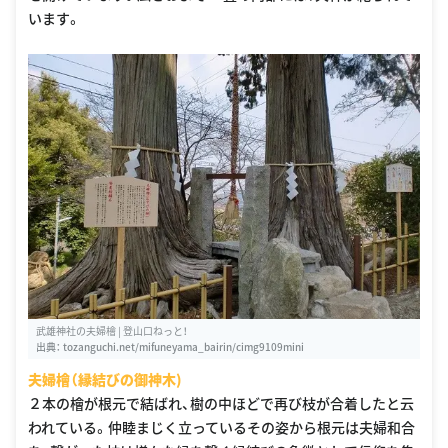
います。
武雄神社の夫婦檜 | 登山口ねっと！
出典：
tozanguchi.net/mifuneyama_bairin/cimg9109mini
夫婦檜（縁結びの御神木)
２本の檜が根元で結ばれ、樹の中ほどで再び枝が合着したと云
われている。仲睦まじく立っているその姿から根元は夫婦和合