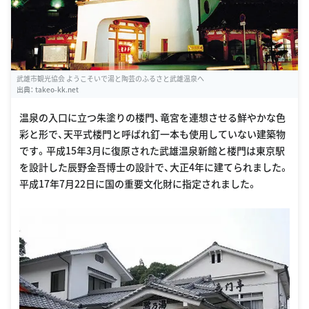
武雄市観光協会 ようこそいで湯と陶芸のふるさと武雄温泉へ
出典：
takeo-kk.net
温泉の入口に立つ朱塗りの楼門、竜宮を連想させる鮮やかな色
彩と形で、天平式楼門と呼ばれ釘一本も使用していない建築物
です。平成15年3月に復原された武雄温泉新館と楼門は東京駅
を設計した辰野金吾博士の設計で、大正4年に建てられました。
平成17年7月22日に国の重要文化財に指定されました。