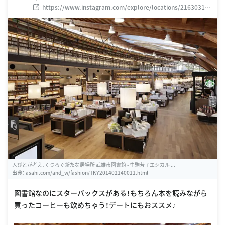
https://www.instagram.com/explore/locations/21630311
6
人びとが考え、くつろぐ新たな居場所 武雄市図書館 - 生駒芳子エシカル ...
出典：
asahi.com/and_w/fashion/TKY201402140011.html
図書館なのにスターバックスがある！もちろん本を読みながら
買ったコーヒーも飲めちゃう！デートにもおススメ♪