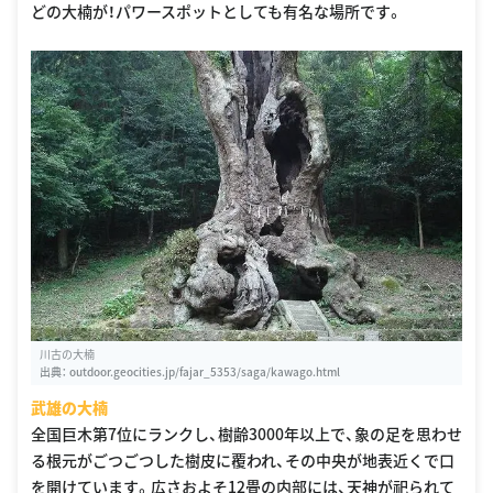
どの大楠が！パワースポットとしても有名な場所です。
川古の大楠
出典：
outdoor.geocities.jp/fajar_5353/saga/kawago.html
武雄の大楠
全国巨木第7位にランクし、樹齢3000年以上で、象の足を思わせ
る根元がごつごつした樹皮に覆われ、その中央が地表近くで口
を開けています。広さおよそ12畳の内部には、天神が祀られて