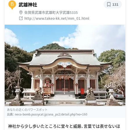
武雄神社
B
131
佐賀県武雄市武雄町大字武雄5335
http://www.takeo-kk.net/mm_01.html
あなたの近くのパワースポット
出典：
neco-bomb.pussycat.jp/ana_ps2/detail.php?no=160
神社から少し歩いたところに堂々と威厳、言葉では表せないほ