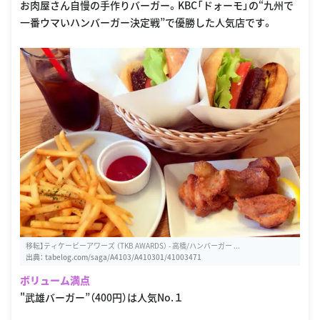
お肉屋さん自慢の手作りバーガー。KBC「ドォーモ」の“九州で
一番ウマいハンバーガー決定戦”で優勝した人気店です。
移転】ティケービーアワーズ （TKB AWARDS） - 高橋/ハンバーガー ...
出典：
tabelog.com/saga/A4103/A410301/41003471
ボリューム満点
"武雄バーガー”（400円）は人気No.１