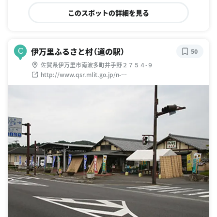
このスポットの詳細を見る
伊万里ふるさと村（道の駅）
C
50
佐賀県伊万里市南波多町井手野２７５４-９
http://www.qsr.mlit.go.jp/n-
michi/michi_no_eki/kobetu/imari/imari.html