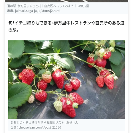
道の駅・伊万里ふるさと村｜直売所へ行ってみよう｜JA伊万里
出典：
jaimari.saga-ja.jp/store/j2.html
旬！イチゴ狩りもできる♪伊万里牛レストランや直売所のある道
の駅。
佐賀県のイチゴ狩りができる農園リスト | 調整さん
出典：
chouseisan.com/l/post-21550