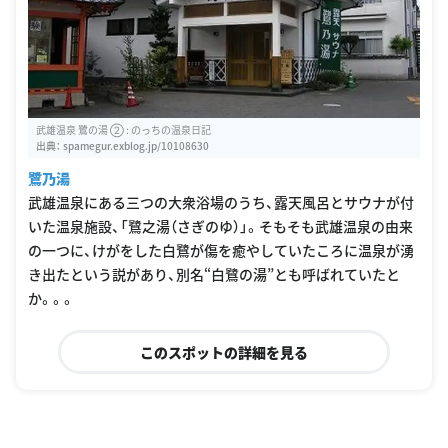
武雄温泉 鷺の湯 ② : のっちの温泉日記
出典：
spamegur.exblog.jp/10108630
鷺乃湯
武雄温泉にある三つの大衆浴場のうち、露天風呂とサウナが付
いた温泉施設、「鷺之湯（さぎのゆ）」。そもそも武雄温泉の由来
の一つに、けがをした白鷺が傷を癒やしていたころに温泉が湧
き出たという説があり、別名“白鷺の湯”とも呼ばれていたと
か。。。
このスポットの詳細を見る