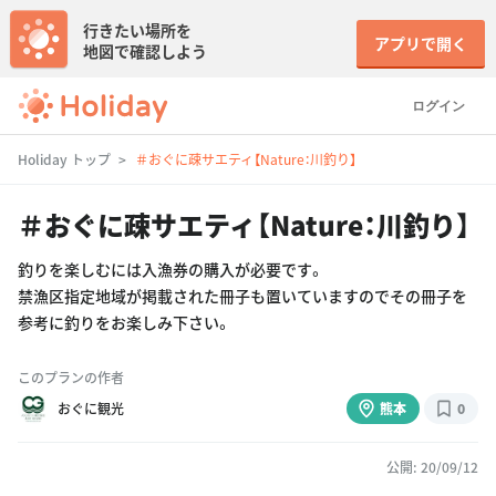
行きたい場所を
アプリで開く
地図で確認しよう
ログイン
Holiday トップ
＃おぐに疎サエティ【Nature：川釣り】
＃おぐに疎サエティ【Nature：川釣り】
釣りを楽しむには入漁券の購入が必要です。
禁漁区指定地域が掲載された冊子も置いていますのでその冊子を
参考に釣りをお楽しみ下さい。
このプランの作者
おぐに観光
熊本
0
公開: 20/09/12