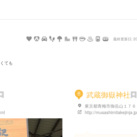
最終更新日: 20/
くても
武蔵御嶽神社
B
東京都青梅市御岳山１７６
tml
http://musashimitakejinja.jp