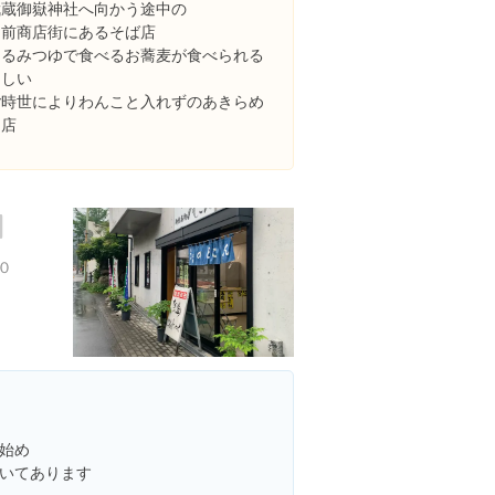
武蔵御嶽神社へ向かう途中の
門前商店街にあるそば店
くるみつゆで食べるお蕎麦が食べられる
らしい
ご時世によりわんこと入れずのあきらめ
ー店
０
始め
いてあります