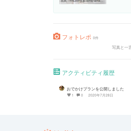
出典：
mrs.living.jp/tama/tama_dog/article/1891557
フォトレポ
0件
写真と一
アクティビティ履歴
おでかけプランを公開しました
1
0
2020年7月28日