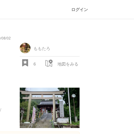
ログイン
08/02
ももたろ
6
地図をみる
/