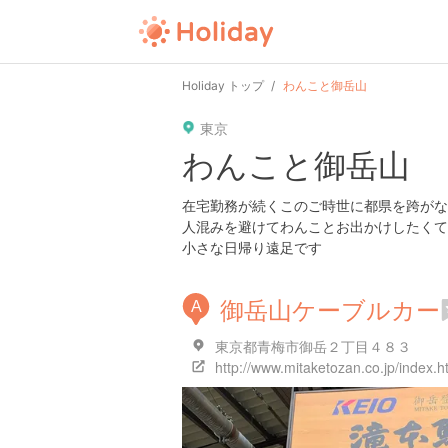
Holiday トップ
わんこと御岳山
東京
わんこと御岳山
在宅勤務が続くこのご時世に都県を跨がな
人混みを避けてわんことお出かけしたくて
小さな日帰り遠足です
御岳山ケーブルカー
A
東京都青梅市御岳２丁目４８３
http://www.mitaketozan.co.jp/index.h