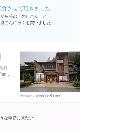
試食させて頂きました
中から芋の「のしこん」と
豆腐こんにゃくを買いました
東京都西多摩郡日の出町大久野４７１８
http://www.gws.ne.jp/home/hinode/
浅田尚宏
Google
Places
うな季節に来たい