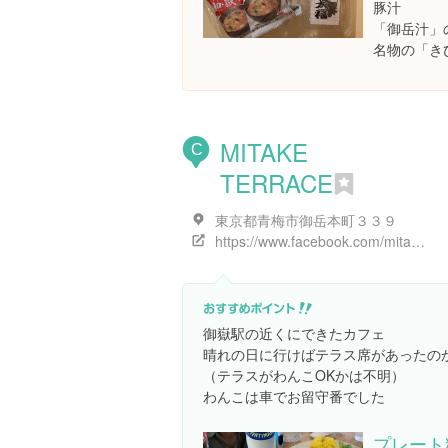
豚汁
「御岳汁」
名物の「き
MITAKE
C
TERRACE
東京都青梅市御岳本町３３９
https://www.facebook.com/mitaketerrace
御嶽駅の近くにできたカフェ
晴れの日に行けばテラス席があったの
（テラスがわんこOKかは不明）
わんこは車でお留守番でした
プレート