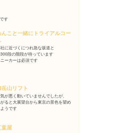
です
わんこと一緒にトライアルコー
ス
神社に近づくにつれ急な坂道と
300段の階段が待っています
スニーカーは必須です
御岳山リフト
天気が悪く動いていませんでしたが、
上がると大展望台から東京の景色を望め
るようです
紅葉屋