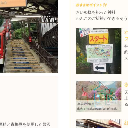
おいぬ様を祀った神社
わんこのご祈祷ができるそう
約
御岳登山鉄道
出典：
mitaketozan.co.jp/mitakenavi_kanko
酒粕と青梅豚を使用した贅沢