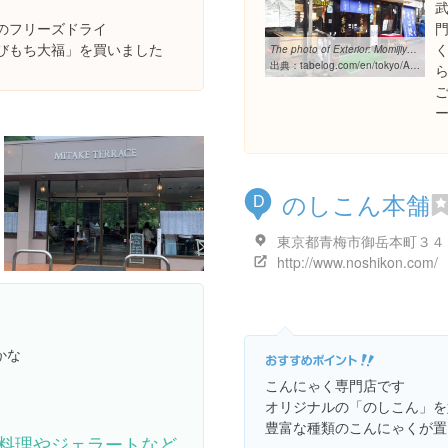
のフリーズドライ
びもち大福」を買いました
The photo of Exterior: Momijiya[Tabelog]
出典：
tabelog.com/en/tokyo/A1330/A133003/13067846/dtlphotolst/4/?smp=s
のしこん本舗
D
東京都青梅市御岳本町３４
http://www.noshikon.com/
かな
こんにゃく専門店です
オリジナルの「のしこん」を
豊富な種類のこんにゃくが置
料理やジェラートなど