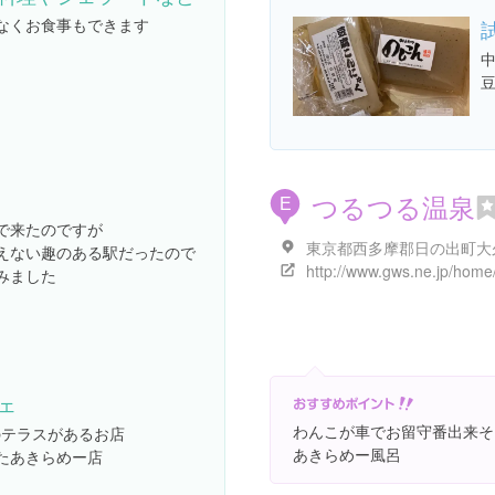
なくお食事もできます
つるつる温泉
E
で来たのですが
えない趣のある駅だったので
みました
ェ
わんこが車でお留守番出来そ
のテラスがあるお店
あきらめー風呂
たあきらめー店