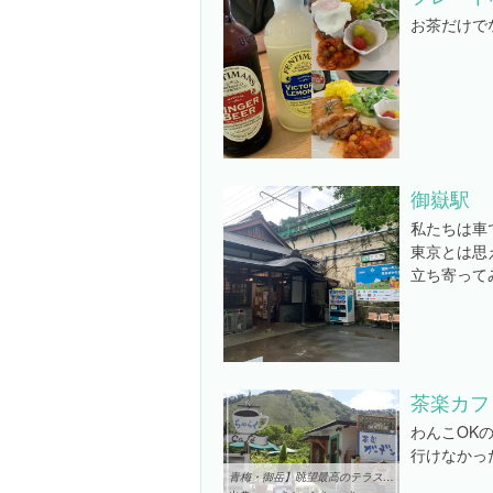
お茶だけで
御嶽駅
私たちは車
東京とは思
立ち寄って
茶楽カフ
わんこOK
行けなかっ
青梅・御岳】眺望最高のテラス席で癒されよう♪「Cafe茶楽」のテラス席 ...