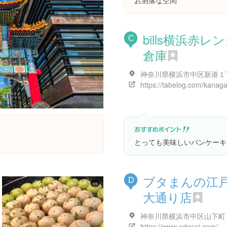
お洒落な空間
bills横浜赤レ
C
倉庫
とっても美味しいパンケーキ
ブタまんの江
D
大通り店
神奈川県横浜市中区山下町
https://www.edosei.com/