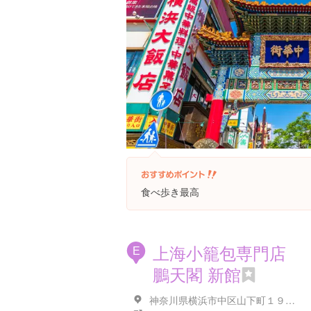
食べ歩き最高
上海小籠包専門店
E
鵬天閣 新館
神奈川県横浜市中区山下町１９２-１５