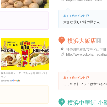
大きな優しい味の豚まん
横浜大飯店
F
神奈川県横浜市中区山下町
横浜中華街 オーダー式食べ放題 皇朝レスト
ラン
Google
ここの杏仁ソフトは食べるべ
Places
横浜中華街 小
H