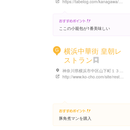
https://tabelog.com/kanagawa/A1401/A140105/14040668/
ここの小籠包が1番美味しい
横浜中華街 皇朝レ
G
ストラン
神奈川県横浜市中区山下町１３８-２４
http://www.ko-cho.com/site/restaurant.html
豚角煮マンを購入