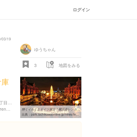
ログイン
/03/19
ゆうちゃん
3
地図をみる
倉庫
神奈川県横浜市中区新港１丁目１-１
https://www.yokohama-akarenga.jp/
輝くイルミとドイツ屋台！横浜赤レンガ倉庫で「クリスマスマーケット ...
出典：
park.tachikawaonline.jp/news/festival/16977