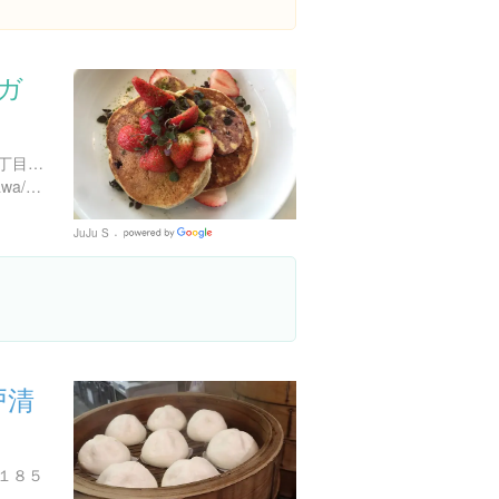
ンガ
神奈川県横浜市中区新港１丁目１-２ 横浜赤レンガ倉庫2号館
https://tabelog.com/kanagawa/A1401/A140104/14035310/
JuJu S
Google
Places
戸清
１８５