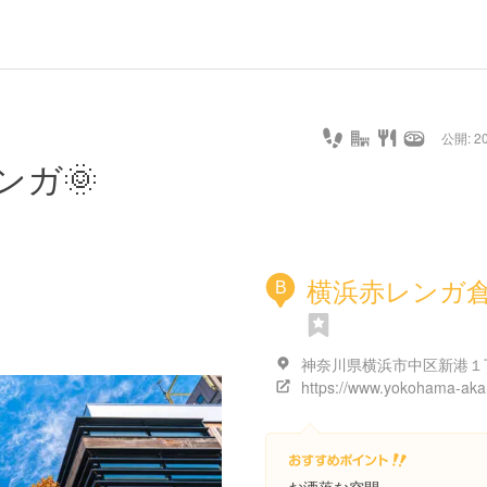
公開: 20
ンガ🌞
横浜赤レンガ
B