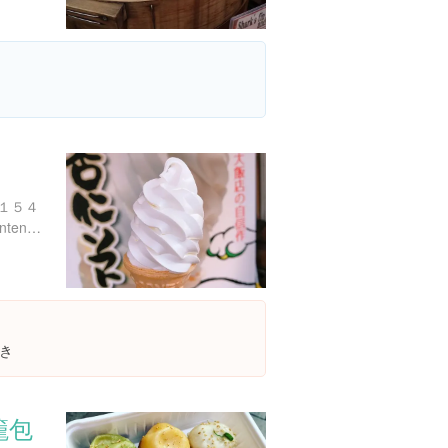
１５４
http://www.yokohamadaihanten.com/
き
籠包