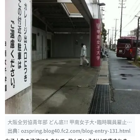
大阪全労協青年部 どん底！！ 甲南女子大・臨時職員雇止め
解雇撤回ビラ ...
出典：
ozspring.blog40.fc2.com/blog-entry-131.html