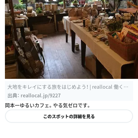
大地をキレイにする旅をはじめよう！ | reallocal 働く場
所も自由に ...
出典：
reallocal.jp/9227
岡本一ゆるいカフェ。やる気ゼロです。
このスポットの詳細を見る