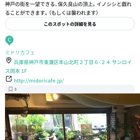
神戸の街を一望できる、保久良山の頂上。イノシシと戯れ
ることができます。（もしくは襲われます）
このスポットの詳細を見る
C
ミドリカフェ
兵庫県神戸市東灘区本山北町２丁目６-２４ サンロイ
ス岡本 1F
http://midoricafe.jp/
3