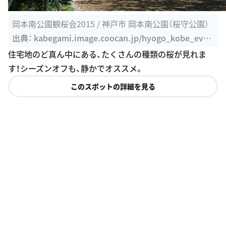
岡本南公園観桜会2015 / 神戸市 岡本南公園（桜守公園）
出典：
kabegami.image.coocan.jp/hyogo_kobe_even
t/kobe/okamoto_sakura.htm
住宅地のど真ん中にある、たくさんの種類の桜が見れま
す！シーズンオフも、静かでオススメ。
このスポットの詳細を見る