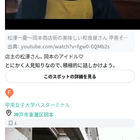
松澤一慶〜岡本商店街の美味しい和食屋さん 甲南そば -
YouTube
出典：
youtube.com/watch?v=fgw0-CQMb2s
店主の松澤さん。岡本のアイドル♡
とにかく人見知りなので、積極的に話しかけよう。
このスポットの詳細を見る
F
甲南女子大学バスターミナル
神戸市東灘区岡本
1