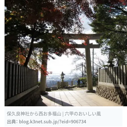
保久良神社から西お多福山 | 六甲のおいしい風
出典：
blog.k3net.sub.jp/?eid=906734