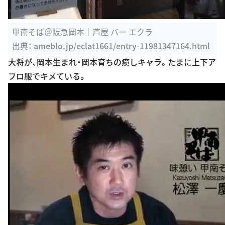
甲南そば＠阪急岡本｜芦屋 バー エクラ
出典：
ameblo.jp/eclat1661/entry-11981347164.html
大将が、岡本生まれ・岡本育ちの癒しキャラ。たまに上下ア
フロ服でキメている。