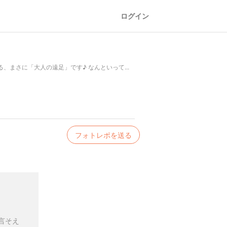
ログイン
まさに「大人の遠足」です♪ なんといって...
フォトレポを送る
言そえ