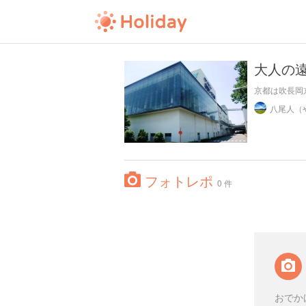
大人の
京都は吹長岡
フォトレポ
0 件
おでか