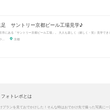
遠足 サントリー京都ビール工場見学♪
京市にある「サントリー京都ビール工場」。 大人も楽しく（嬉しく・笑）見学できる、
八尾人（やおんちゅ）
京都
フォトレポとは
けプランを見ておでかけした！そんな時はおでかけ先で撮った写真に一