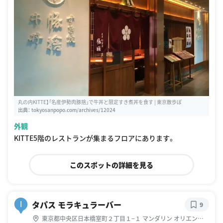
丸の内KITTE】「名産伊勢肉豚捨」で牛丼と限定すき煮丼を食す | 東京散歩ぽ
出典：
tokyosanpopo.com/archives/12024
外観
KITTE5階のレストランが集まるフロアにあります。
このスポットの詳細を見る
タパス モラキュラーバー
I
9
東京都中央区日本橋室町２丁目１−１ マンダリン オリエンタ