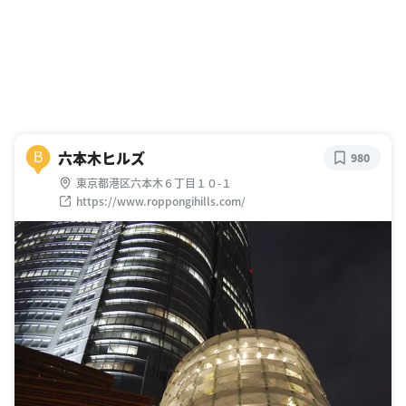
六本木ヒルズ
B
980
東京都港区六本木６丁目１０-１
https://www.roppongihills.com/