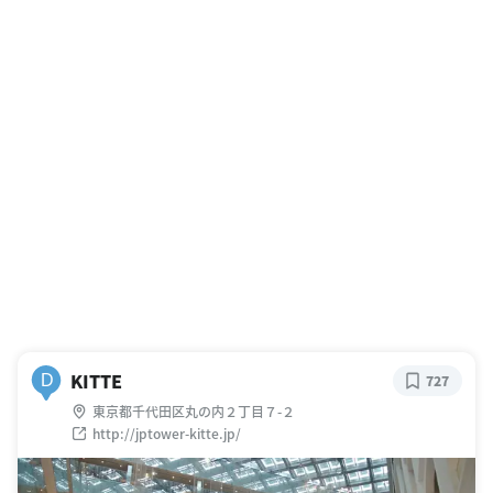
KITTE
D
727
東京都千代田区丸の内２丁目７-２
http://jptower-kitte.jp/