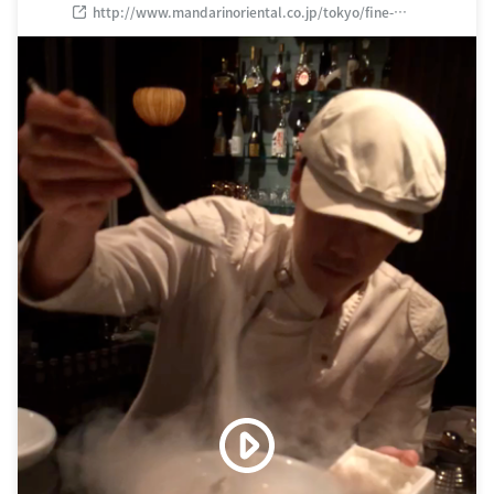
ル 東京 38F
http://www.mandarinoriental.co.jp/tokyo/fine-
dining/tapas-molecular-bar/