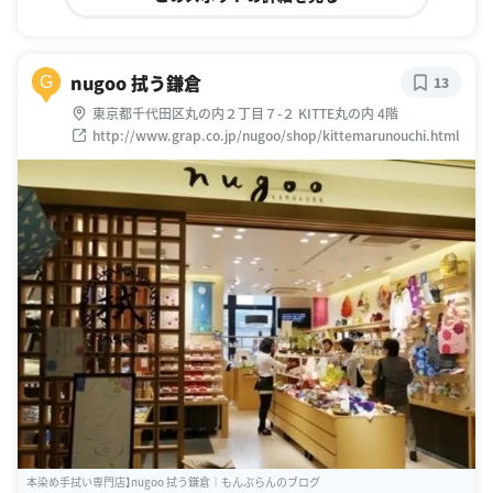
nugoo 拭う鎌倉
G
13
東京都千代田区丸の内２丁目７-２ KITTE丸の内 4階
http://www.grap.co.jp/nugoo/shop/kittemarunouchi.html
本染め手拭い専門店】nugoo 拭う鎌倉｜もんぶらんのブログ