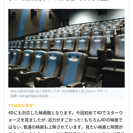
4DXとMX4Dの違いは？次世代シアター4Dの特徴まとめ | Ciatr[シアター]
出典：
ciatr.jp/topics/42260
TOHOシネマ
4Dにも対応した映画館となります。 今回初めて4Dでスターウ
ォーズを見ましたが、迫力がすごかった！ もちろん4Dの映画で
はない、普通の映画も上映されています。 見たい映画と時間が