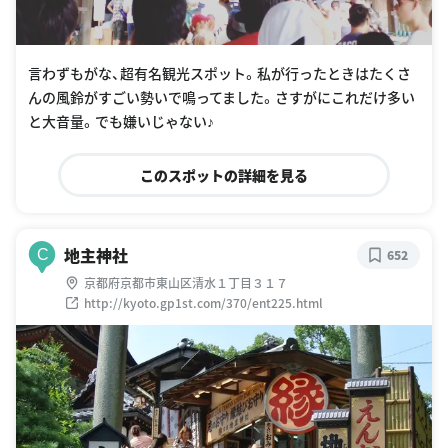
言わずもがな、超有名観光スポット。私が行ったときはたくさ
んの風鈴がすごい勢いで鳴ってました。さすがにこれだけ多い
と大音量。でも嫌いじゃない♪
このスポットの詳細を見る
地主神社
C
652
京都府京都市東山区清水１丁目３１７
http://kyoto.gp1st.com/370/ent225.html