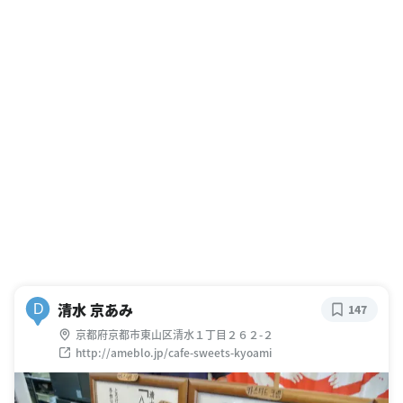
清水 京あみ
D
147
京都府京都市東山区清水１丁目２６２-２
http://ameblo.jp/cafe-sweets-kyoami