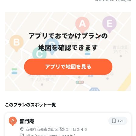
このプランのスポット一覧
普門庵
A
121
京都府京都市東山区清水２丁目２４６
http://www.fumon-an.co.jp/