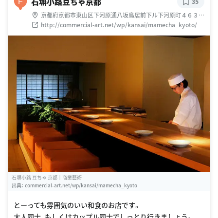
石塀小路豆ちゃ京都
F
35
京都府京都市東山区下河原通八坂鳥居前下ル下河原町４６３-
１６
http://commercial-art.net/wp/kansai/mamecha_kyoto/
石塀小路 豆ちゃ 京都｜商業藝術
出典：
commercial-art.net/wp/kansai/mamecha_kyoto
とーっても雰囲気のいい和食のお店です。
大人同士、もしくはカップル同士でしっとり行きましょう。