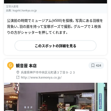
宝塚大劇場
出典：
kageki.hankyu.co.jp
公演前の時間でミュージアム(¥500)を探検。写真にある羽根を
背負い、羽の扇を持って宝塚ポーズで撮影。グループで１枚係
りの方がシャッターを押してくれます。
このスポットの詳細を見る
観音屋 本店
G
424
兵庫県神戸市中央区元町通３丁目９-２３
http://www.kannonya.co.jp/