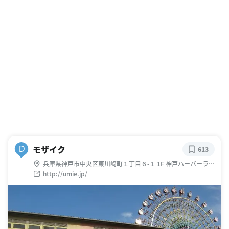
モザイク
D
613
兵庫県神戸市中央区東川崎町１丁目６-１ 1F 神戸ハーバーラン
ドumieモザイク
http://umie.jp/