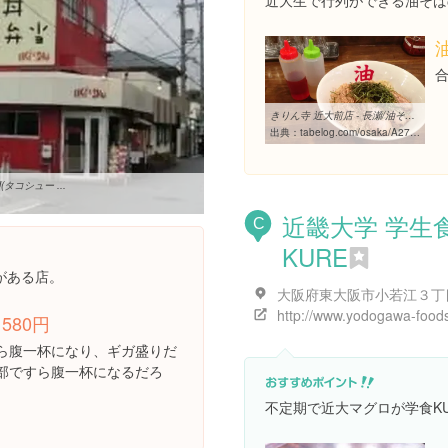
近大生で行列ができる油そば
きりん寺 近大前店 - 長瀬/油そば [食べログ]
出典：
tabelog.com/osaka/A2707/A270703/27077757
タコシュー ...
近畿大学 学生
C
KURE
がある店。
http://www.yodogawa-foods
580円
ら腹一杯になり、ギガ盛りだ
部ですら腹一杯になるだろ
不定期で近大マグロが学食K