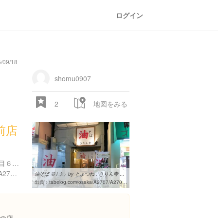
ログイン
/09/18
shomu0907
2
地図をみる
前店
大阪府東大阪市小若江３丁目６-１７
https://tabelog.com/osaka/A2707/A270703/27077757/
油そば 並1玉』by とよつね : きりん寺 近大前店[食べログ]
出典：
tabelog.com/osaka/A2707/A270703/27077757/dtlrvwlst/6084655