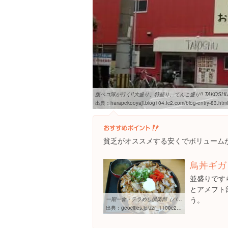
腹ペコ隊が行く!!大盛り、特盛り、てんこ盛り!! TAKOSHU(
出典：
harapekooyaji.blog104.fc2.com/blog-entry-83.html
貧乏がオススメする安くでボリューム
鳥丼ギガ 
並盛りです
とアメフト
う。
一期一食・テラめし倶楽部（バトル443・TAKOSHU）
出典：
geocities.jp/zzr_1100c22004/contents_terameshi_club_443.html