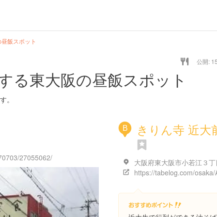
の昼飯スポット
公開: 15
する東大阪の昼飯スポット
す。
きりん寺 近大
B
270703/27055062/