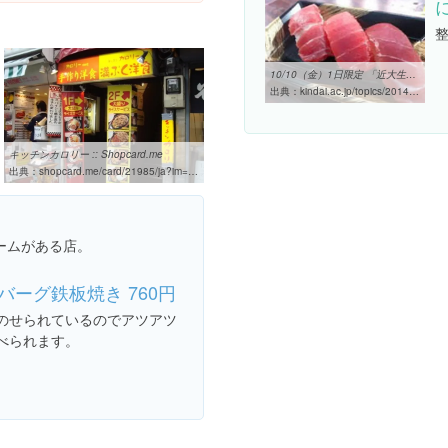
10/10（金）1日限定 「近大生まれのクロマグロ」を学生に提供 近畿大学 ...
出典：
kindai.ac.jp/topics/2014/10/10101.html
キッチンカロリー :: Shopcard.me
出典：
shopcard.me/card/21985/ja?im=18128
ームがある店。
バーグ鉄板焼き 760円
のせられているのでアツアツ
べられます。