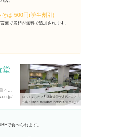
の店。
油そば 500円(学生割引)
合言葉で煮卵が無料で追加されます。
食堂
大阪府東大阪市小若江３丁目４-１
.co.jp/
知ってました？】近畿大学が人気アニメ【Free!】の聖地になっていた ...
出典：
kindai.rakudara.net/20150710_02
UREで食べられます。