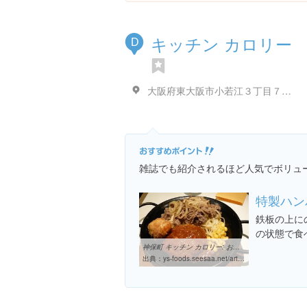
キッチン カロリー
D
大阪府東大阪市小若江３丁目７-５
雑誌でも紹介されるほど人気でボリュ
特製ハン
鉄板の上に
の状態で食
神保町 キッチン カロリー: おいしい店・うまい店・安い店
出典：
ys-foods.seesaa.net/article/65348130.html