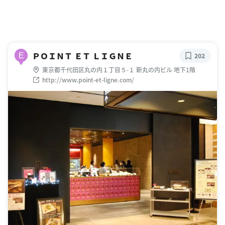
ＰＯＩＮＴ ＥＴ ＬＩＧＮＥ
E
202
東京都千代田区丸の内１丁目５-１ 新丸の内ビル 地下1階
http://www.point-et-ligne.com/