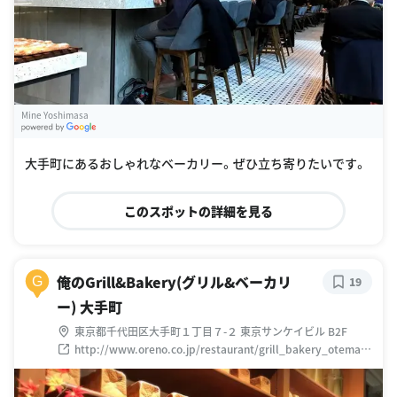
Mine Yoshimasa
G
oogle Places
大手町にあるおしゃれなベーカリー。ぜひ立ち寄りたいです。
このスポットの詳細を見る
俺のGrill&Bakery(グリル&ベーカリ
G
19
ー) 大手町
東京都千代田区大手町１丁目７-２ 東京サンケイビル B2F
http://www.oreno.co.jp/restaurant/grill_bakery_otemach
i/