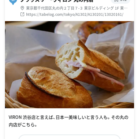
東京都千代田区丸の内２丁目７-３ 東京ビルディング 1F 東京
ビル
https://tabelog.com/tokyo/A1302/A130201/13020161/
VIRON 渋谷店と言えば、日本一美味しいと言う人も。その丸の
内店がこちら。