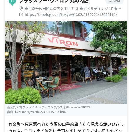
ブラッスリー・ヴィロン 丸の内店
H
341
東京都千代田区丸の内２丁目７-３ 東京ビルディング 1F 東京
ビル
https://tabelog.com/tokyo/A1302/A130201/13020161/
東京丸ノ内 ブラッスリー・ヴィロン 丸の内店（Brasserie VIRON ...
出典：
hkoume.xyz/article/379215157.html
有楽町〜東京駅へ向かう際の山手線車内から見える赤いひさし
のお店。テラス席で優雅に食事を楽しめそうです。都内のパン