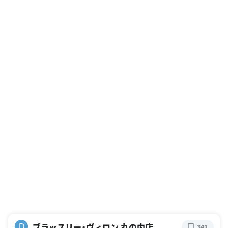
ブラッスリー・ヴィロン 丸の内店
D
341