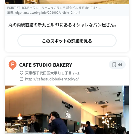
POINT ET LIGNE ポワンエリーニュのランチ 新丸ビル 東京 de ごはん ...
出典：
olgohan.at.webry.info/201002/article_2.html
丸の内駅直結の新丸ビルB1にあるオシャレなパン屋さん。
このスポットの詳細を見る
CAFE STUDIO BAKERY
F
44
東京都千代田区大手町１丁目７-１
http://cafestudiobakery.tokyo/