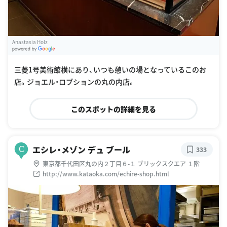
Anastasia Holz
G
oogle Places
三菱1号美術館横にあり、いつも憩いの場となっているこのお
店。ジョエル・ロブションの丸の内店。
このスポットの詳細を見る
エシレ・メゾン デュ ブール
C
333
東京都千代田区丸の内２丁目６-１ ブリックスクエア １階
http://www.kataoka.com/echire-shop.html