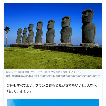
観光メッカの日南海岸「サンメッセ日南」で世界の七不思議「モアイ」に ...
出典：
xperience.link/ja/article/%E8%A6%B3%E5%85%89%E3%83%A1%E3%83%8
3%E3%82%AB%E3%81%AE%E6%97%A5%E5%8D%97%E6%B5%B7%E5%B2%B8%
E3%80%8C%E3%82%B5%E3%83%B3%E3%83%A1%E3%83%83%E3%82%BB%E
景色もすべてよい。ブランコ乗ると風が気持ちいいし、大空へ
6%97%A5%E5%8D%97%E3%80%8D%E3%81%A7%E4%B8%96%E7%95%8C%E3%
飛んでいきそう。
81%AE%E4%B8%83%E4%B8%8D%E6%80%9D%E8%AD%B0%E3%80%8C%E3%8
3%A2%E3%82%A2%E3%82%A4%E3%80%8D%E3%81%AB%E5%87%BA%E4%BC%
9A%E3%81%88%E3%82%8B