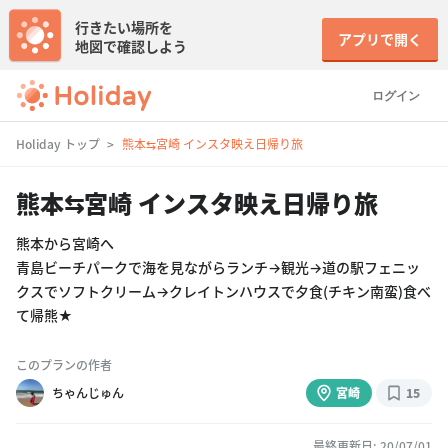
行きたい場所を
アプリで開く
地図で確認しよう
ログイン
Holiday トップ
熊本⇆宮崎 インスタ映え日帰り旅
熊本⇆宮崎 インスタ映え日帰り旅
熊本から宮崎へ
青島ビーチパークで海を見ながらランチ→観光→道の駅フェニッ
クスでソフトクリーム→クレイトンハウスで夕食(チキン南蛮)食べ
て帰熊★
このプランの作者
ちゃんじゅん
宮崎
15
最終更新日: 20/07/01