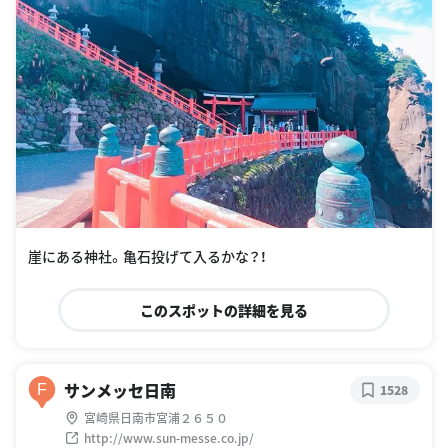
崖にある神社。亀石投げて入るかな？！
このスポットの詳細を見る
サンメッセ日南
F
1528
宮崎県日南市宮浦２６５０
http://www.sun-messe.co.jp/