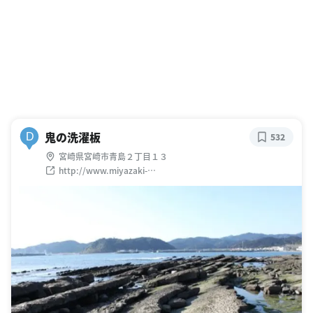
鬼の洗濯板
D
532
宮崎県宮崎市青島２丁目１３
http://www.miyazaki-
city.tourism.or.jp/tourism/spot/11.html