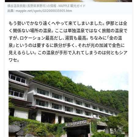
横谷温泉旅館（長野県茅野市）の情報 - MAPPLE 観光ガイド
出典：
mapple.net/spots/G02000035905.htm
もう勢いでかなり遠くへやって来てしまいました。伊那とは全
く関係ない場所の温泉。ここは単独温泉ではなく旅館の温泉で
すが、ロケーション最高だし、湯質も最高。ちなみに「金の温
泉」というのは要するに鉄分が多く、それが光の加減で金色に
見えるらしい。この温泉が手形で入れてしまうのは何ともシア
ワセ。