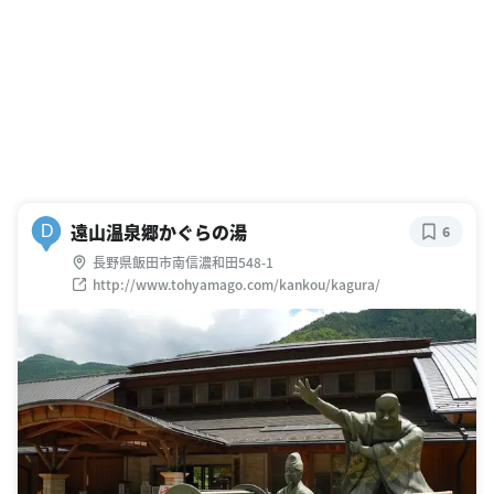
遠山温泉郷かぐらの湯
D
6
長野県飯田市南信濃和田548-1
http://www.tohyamago.com/kankou/kagura/