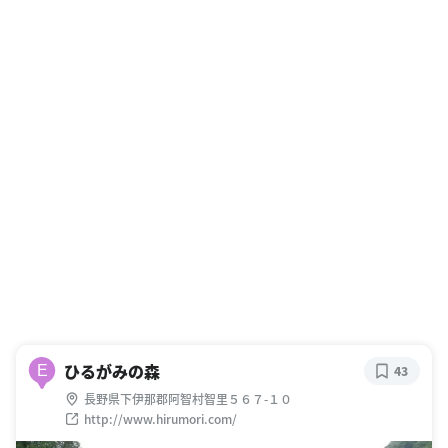
ひるがみの森
E
43
長野県下伊那郡阿智村智里５６７-１０
http://www.hirumori.com/