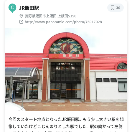
JR飯田駅
C
30
長野県飯田市上飯田 上飯田5356
http://www.panoramio.com/photo/76917928
今回のスタート地点となったJR飯田駅。もう少し大きい駅を想
像していたけどこじんまりとした駅でした。駅の向かって左側