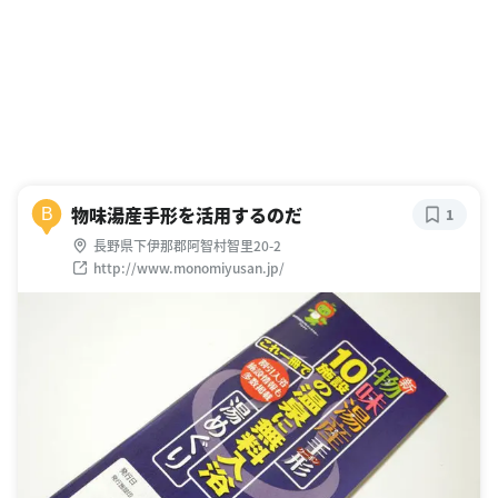
物味湯産手形を活用するのだ
B
1
長野県下伊那郡阿智村智里20-2
http://www.monomiyusan.jp/