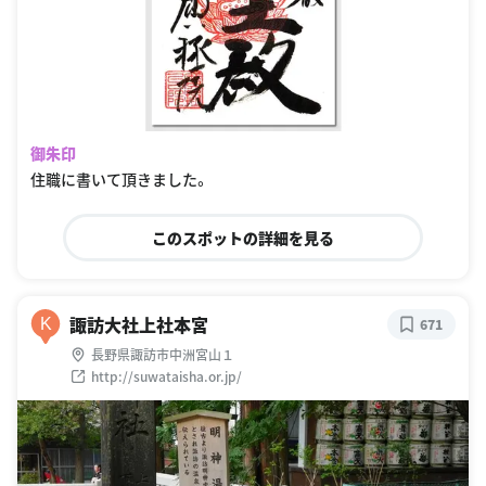
御朱印
住職に書いて頂きました。
このスポットの詳細を見る
諏訪大社上社本宮
K
671
長野県諏訪市中洲宮山１
http://suwataisha.or.jp/