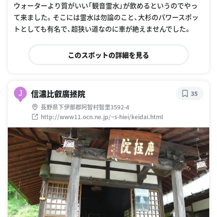
ウォーターより質がいい「観音霊水」が飲めるというのでやっ
て来ました。そこには霊水は勿論のこと、大杉のパワースポッ
トとしても有名で、超狭い道なのに車が絶えませんでした。
このスポットの詳細を見る
信濃比叡廣拯院
J
35
長野県下伊那郡阿智村智里3592-4
http://www11.ocn.ne.jp/~s-hiei/keidai.html