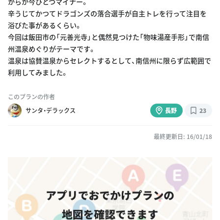
からか今ひとつマイナー。
辛うじてかつてドラゴンズの落合選手が自主トレを行って注目を
浴びた事があるくらい。
今回は飯田市の「元善光寺」と偶然見つけた「物味湯産手形」で南信
州温泉めぐりがテーマです。
温泉は協賛温泉からセレクトするとして、南信州に限らず広範囲で
利用してみました。
このプランの作者
サンタ・デラックス
長野
23
最終更新日: 16/01/18