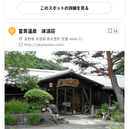
このスポットの詳細を見る
富貴温泉 床浪荘
G
13
長野県 木曽郡 南木曽町 吾妻 4644-71
http://tokonamiso.com/