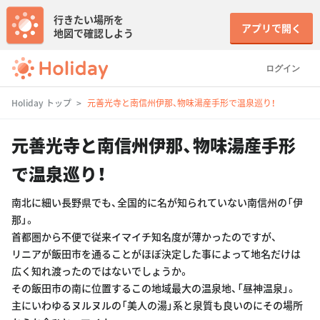
行きたい場所を
アプリで開く
地図で確認しよう
ログイン
Holiday トップ
元善光寺と南信州伊那、物味湯産手形で温泉巡り！
元善光寺と南信州伊那、物味湯産手形
で温泉巡り！
南北に細い長野県でも、全国的に名が知られていない南信州の「伊
那」。
首都圏から不便で従来イマイチ知名度が薄かったのですが、
リニアが飯田市を通ることがほぼ決定した事によって地名だけは
広く知れ渡ったのではないでしょうか。
その飯田市の南に位置するこの地域最大の温泉地、「昼神温泉」。
主にいわゆるヌルヌルの「美人の湯」系と泉質も良いのにその場所