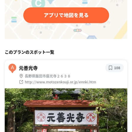
このプランのスポット一覧
元善光寺
A
108
長野県飯田市座光寺２６３８
http://www.motozenkouji.or.jp/ennki.htm