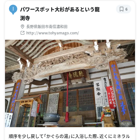
パワースポット大杉があるという龍
I
6
渕寺
長野県飯田市南信濃和田
http://www.tohyamago.com/
順序を少し戻して「かぐらの湯」に入浴した際、近くにミネラル