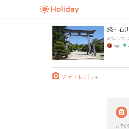
続・石
おでかけプラ
A姫
フォトレポ
0 件
おでか