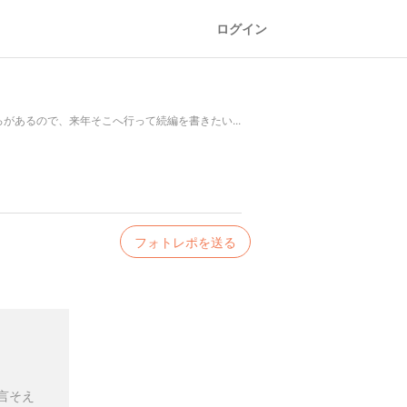
ログイン
あるので、来年そこへ行って続編を書きたい...
フォトレポを送る
言そえ