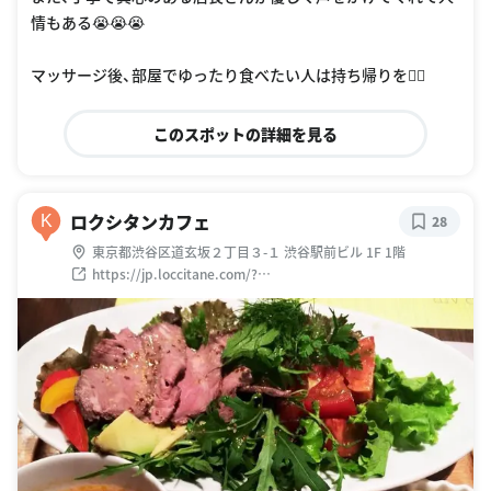
情もある😭😭😭
マッサージ後、部屋でゆったり食べたい人は持ち帰りを👍🏻
このスポットの詳細を見る
ロクシタンカフェ
K
28
東京都渋谷区道玄坂２丁目３-１ 渋谷駅前ビル 1F 1階
https://jp.loccitane.com/?
a=969894&y_source=1_MTQ0MTg5MzQtNzE1LWxvY2F0aW
9uLndlYnNpdGU=