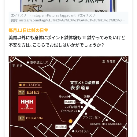
エイチスリー - Instagram Pictures Tagged with #エイチスリー
出典：
instagify.com/tag/%E3%82%A8%E3%82%A4%E3%83%81%E3%82%B
9%E3%83%AA%E3%83%BC
毎月11日は鍼の日💖
美顔以外にも身体にポイント鍼体験も👍🏻 鍼やってみたいけど
不安な方は、こちらでお試しはいかがでしょうか？