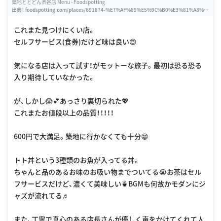
築地ととどん渋谷店 Menu - Foodspotting
出典：
foodspotting.com/places/691874-%E7%AF%89%E5%9C%B0%E3%81%A8%E
3%81%A8%E3%81%A9%E3%82%93%E6%B8%8B%E8%B0%B7%E5%BA%97
これまた見つけにくい店。
セルフサービス(食券)だけど味は良い😍
気になる店は入って試す！がモットーな旅子。最初は恐る恐る
入り期待していなかった。
が、しかし😱💕あっさり裏切られた💖
これまたお値段以上の品質！！！！！
600円で大満足。築地に行かなくても十分😁
トト丼という3種類のお魚が入ってる丼。
ちゃんと品のあるお味のお吸い物までついてる😭お茶はセル
フサービスだけど、濃くて美味しい🍵BGMも何故かモダンにジ
ャズが流れてる♬
また、丁寧で真心のある店長さんが優しく声をかけてくれて人