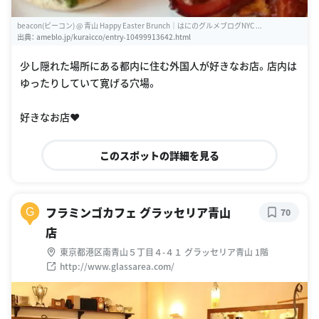
beacon(ビーコン) @ 青山 Happy Easter Brunch｜はにのグルメブログNYC ...
出典：
ameblo.jp/kuraicco/entry-10499913642.html
少し隠れた場所にある都内に住む外国人が好きなお店。店内は
ゆったりしていて寛げる穴場。
好きなお店❤️
このスポットの詳細を見る
フラミンゴカフェ グラッセリア青山
G
70
店
東京都港区南青山５丁目４-４１ グラッセリア青山 1階
http://www.glassarea.com/