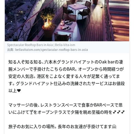
Spectacular Rooftop Bars in Asia | Bella-Vita-ism
出典：
bellavitaism.com/spectacular-rooftop-bars-in-asia
知る人ぞ知る知る、六本木グランドハイアットのOak barの凄
腕メンバーで手掛けたこちらのBAR。オープンから時間経つが
安定の人気店。港区をこよなく愛する人々が足繁く通ってま
す。グランドハイアット仕込みの洗練されたサービスはお値段
以上❤️
マッサージの後、レストランスペースで食事かBARペースで思
いにふけて🍸をオープンテラスで夕陽を眺め至福の時を💕💕💕
旅子のお気に入りの場所。長年のお友達が手掛けてます🤗