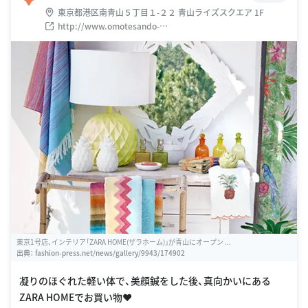
東京都港区南青山５丁目１-２２ 青山ライズスクエア 1F
http://www.omotesando-
info.com/shop/interior/shop/zarahome-aoyama.html
東京1号店、インテリア「ZARA HOME(ザラホーム)」が青山にオープン ...
出典：
fashion-press.net/news/gallery/9943/174902
凝りのほぐれた軽い体で、美顔鍼をした後、真向かいにある
ZARA HOMEでお買い物❤️