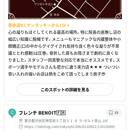
表参道B2 ケンタッキーから1分🚶
心の凝りもほぐしてくれる最高の場所。特に院長の底無し沼の
幅広い知識に脱帽です。メニューもマニアックな内蔵整体や小
顔矯正(口の中からグイグイされ気持ち良く色々な凝りが不思
議ととれ感動)は圧巻。骨折した肩もお陰さまで劇的に良くな
りました。スタッフ一同真摯な対応で本当にオススメです。ス
ポーツ選手やモデルさんも密かに通う実力店★★★ ついつい
思い入れの強いお店は熱をこめて語ってしまう旅子😎
このスポットの詳細を見る
フレンチ BENOIT🇫🇷
C
35
東京都渋谷区神宮前５丁目５１-８ ラ・ポルト青山 10F
https://tabelog.com/tokyo/A1306/A130602/13019489/