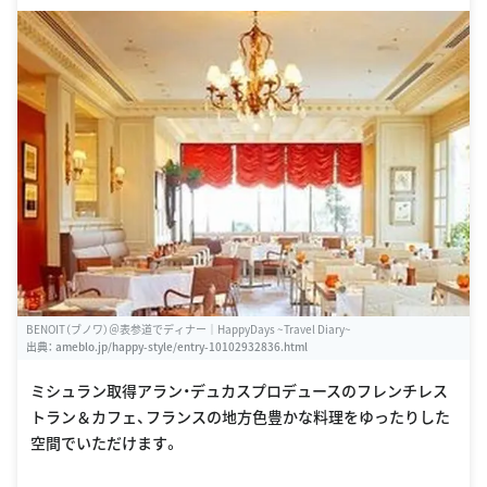
BENOIT（ブノワ）＠表参道でディナー｜HappyDays ~Travel Diary~
出典：
ameblo.jp/happy-style/entry-10102932836.html
ミシュラン取得アラン・デュカスプロデュースのフレンチレス
トラン＆カフェ、フランスの地方色豊かな料理をゆったりした
空間でいただけます。