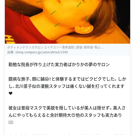
ボディメンテナンスサロン エイチスリー表参道院 | 原宿・表参道・青山 ...
出典：
shinq-compass.jp/salon/detail/1549
勤勉な院長が作り上げた実力者ばかりかの夢のサロン
臆病な旅子、顔に鍼😱！と体験するまではビクビクでした。しか
し、北川景子似の凄腕スタッフは痛くない鍼を打ってくれます
❤️
彼女は普段マスクで美貌を隠しているが美人は隠せず。美人さ
んにやってもらえると余計期待大😍他のスタッフも実力あり
👍🏻