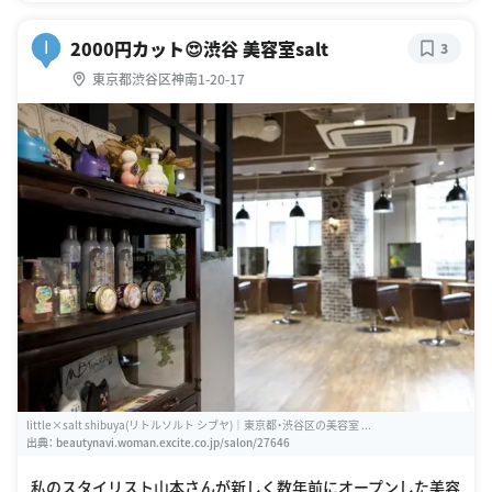
2000円カット😍渋谷 美容室salt
I
3
東京都渋谷区神南1-20-17
little×salt shibuya(リトルソルト シブヤ)｜東京都・渋谷区の美容室 ...
出典：
beautynavi.woman.excite.co.jp/salon/27646
私のスタイリスト山本さんが新しく数年前にオープンした美容