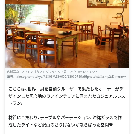
内観写真 : フラミンゴカフェ グラッセリア青山店 （FLAMINGO CAFE ...
出典：
tabelog.com/tokyo/A1306/A130602/13030786/dtlphotolst/3/smp2/D-normal/
1
こちらは、世界一周を自前クルーザーで果たしたオーナーがデ
ザインした居心地の良いインテリアに囲まれたカジュアルレス
トラン。
材質にこだわり、テーブルやパーテーション、沖縄ガラスで作
成したライトなど沢山のさりげないが散らばった空間❤️