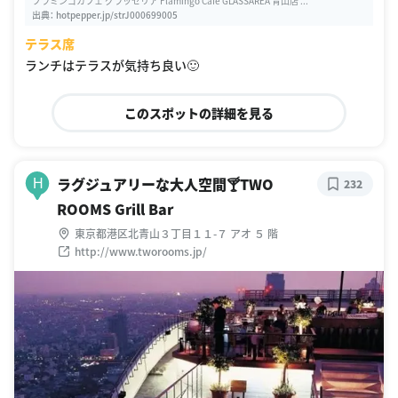
フラミンゴカフェ グラッセリア Flamingo Cafe GLASSAREA 青山店 ...
出典：
hotpepper.jp/strJ000699005
テラス席
ランチはテラスが気持ち良い🙂
このスポットの詳細を見る
ラグジュアリーな大人空間🍸TWO
H
232
ROOMS Grill Bar
東京都港区北青山３丁目１１-７ アオ ５ 階
http://www.tworooms.jp/