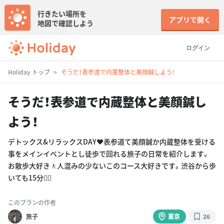
行きたい場所を
アプリで開く
地図で確認しよう
ログイン
Holiday トップ
そうだ！表参道で内蔵整体と美顔鍼しよう！
そうだ！表参道で内蔵整体と美顔鍼し
よう！
デトックス&リラックスDAY❤️表参道て美顔鍼か内蔵整体を受ける
事をメインイベントとし徒歩で回れる旅子の日常を紹介します。
お散歩大好き🚶人混みの少ないこのコース大好きです。渋谷から歩
いても15分👍🏻
このプランの作者
旅子
東京
26