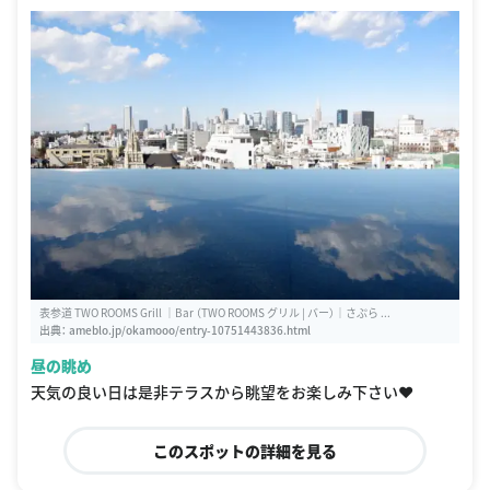
表参道 TWO ROOMS Grill ｜Bar （TWO ROOMS グリル | バー）｜さぷら ...
出典：
ameblo.jp/okamooo/entry-10751443836.html
昼の眺め
天気の良い日は是非テラスから眺望をお楽しみ下さい❤️
このスポットの詳細を見る