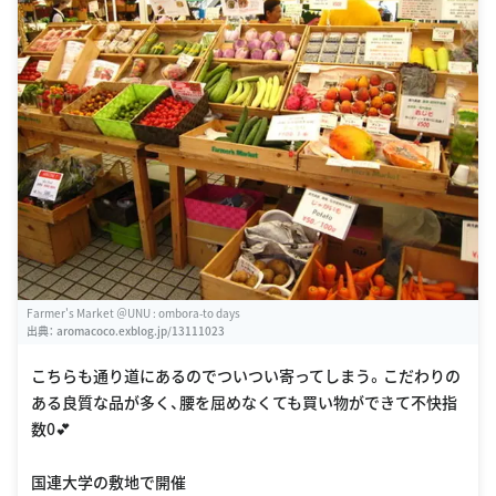
Farmer's Market ＠UNU : ombora-to days
出典：
aromacoco.exblog.jp/13111023
こちらも通り道にあるのでついつい寄ってしまう。こだわりの
ある良質な品が多く、腰を屈めなくても買い物ができて不快指
数0💕
国連大学の敷地で開催