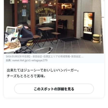
SASA BURGER 中目黒】 – 世田谷区・目黒区エリアの地域情報・世田谷区 ...
出典：
sumai.itot.jp/s1-setagaya/279
出来たてはジューシーでおいしいハンバーガー。
チーズもとろとろで美味。
このスポットの詳細を見る