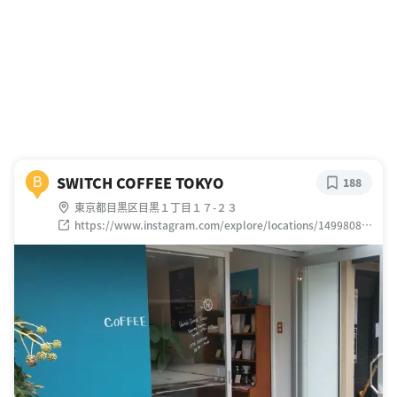
SWITCH COFFEE TOKYO
B
188
東京都目黒区目黒１丁目１７-２３
https://www.instagram.com/explore/locations/14998088
2