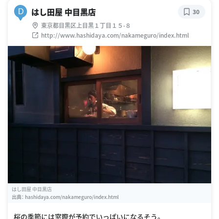
はし田屋 中目黒店
D
30
東京都目黒区上目黒１丁目１５-８
http://www.hashidaya.com/nakameguro/index.html
はし田屋 中目黒店
出典：
hashidaya.com/nakameguro/index.html
桜の季節には窓際が予約でいっぱいになるそう。