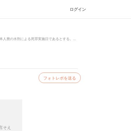
ログイン
本人麿の水刑による死罪実施日であるとする。...
フォトレポを送る
言そえ