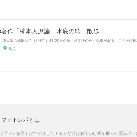
の著作「柿本人麿論 水底の歌」散歩
元明天皇の和銅元年（708年）4月20日の項に柿本猨の死亡記事がある。この日が柿
島根
フォトレポとは
けプランを見ておでかけした！そんな時はおでかけ先で撮った写真に一