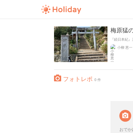
梅原猛
『続日本紀』
小柳 恵一
フォトレポ
0 件
おでか