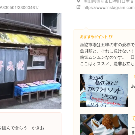
5/A330501/33000461/
漁協市場は五味の市の愛称で
魚貝類と、それに負けないく
熱気ムンムンなのです。 日
ここはオススメ、是非お立ち
を囲んで食らう「かきお