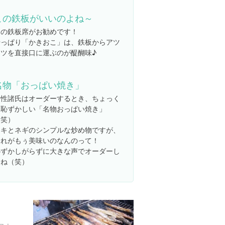
この鉄板がいいのよね～
この鉄板席がお勧めです！
やっぱり「かきおこ」は、鉄板からアツ
アツを直接口に運ぶのが醍醐味♪
名物「おっぱい焼き」
男性諸氏はオーダーするとき、ちょっく
ら恥ずかしい「名物おっぱい焼き」
（笑）
カキとネギのシンプルな炒め物ですが、
これがもぅ美味いのなんのって！
恥ずかしがらずに大きな声でオーダーし
てね（笑）