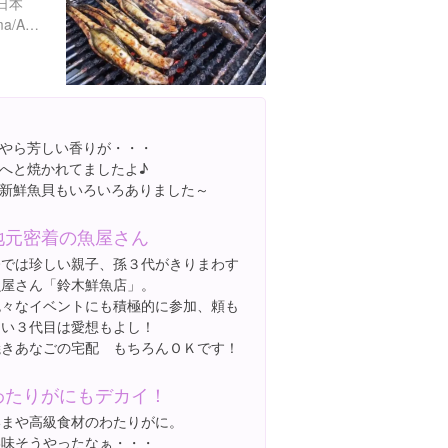
日本
https://tabelog.com/okayama/A3305/A330501/33014601/
やら芳しい香りが・・・
へと焼かれてましたよ♪
新鮮魚貝もいろいろありました～
地元密着の魚屋さん
今では珍しい親子、孫３代がきりまわす
魚屋さん「鈴木鮮魚店」。
色々なイベントにも積極的に参加、頼も
しい３代目は愛想もよし！
焼きあなごの宅配 もちろんＯＫです！
わたりがにもデカイ！
いまや高級食材のわたりがに。
美味そうやったなぁ・・・