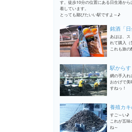
す。徒歩10分の位置にある日生港か
着しています。
とっても鄙びたいい駅ですよ～♪
銘酒「日
あはは、ス
れて購入（
これも旅の
駅からす
網の手入れ
おかげで美
すねっ！
養殖カキ
すご～い♪
これが五味
ね～