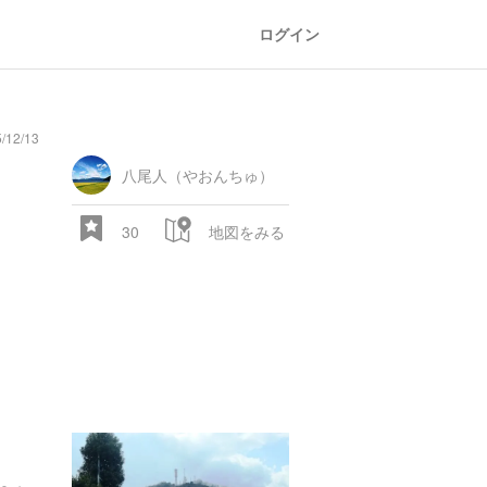
ログイン
12/13
八尾人（やおんちゅ）
30
地図をみる