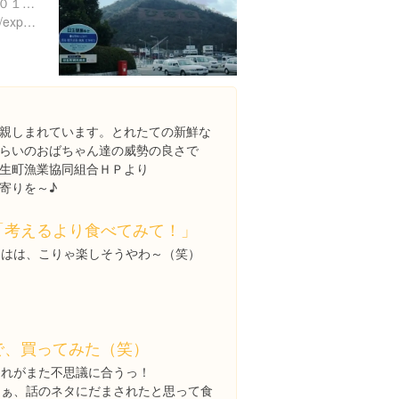
岡山県備前市日生町日生８０１-８
https://www.instagram.com/explore/locations/221038891624922
親しまれています。とれたての新鮮な
らいのおばちゃん達の威勢の良さで
生町漁業協同組合ＨＰより
寄りを～♪
「考えるより食べてみて！」
あはは、こりゃ楽しそうやわ～（笑）
で、買ってみた（笑）
これがまた不思議に合うっ！
まぁ、話のネタにだまされたと思って食