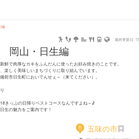
生編
最終更新日: 15/
旅 岡山・日生編
新鮮で肉厚なカキをふんだんに使ったお好み焼きのことです。
、楽しく美味しいまちづくりに取り組んでいます。
備前市日生町においでんせぇ～（来てください）。
り
18きっぷの日帰りベストコースなんですよね～♪
日生の魅力をご案内です！
五味の市
B