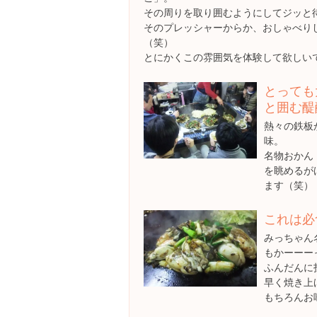
その周りを取り囲むようにしてジッと
そのプレッシャーからか、おしゃべり
（笑）
とにかくこの雰囲気を体験して欲しい
とっても
と囲む醍
熱々の鉄板
味。
名物おかん
を眺めるが
ます（笑）
これは必
みっちゃん
もかーーー
ふんだんに
早く焼き上
もちろんお