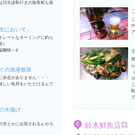
らは日生諸島行きの旅客船も発
生においで」
トレートなネーミングに釣ら
笑）
醍醐味～♪
ぐの漁港散策
に余念がありません・・・
味しい魚貝をいただけるんで
の水揚げ
鈴木鮮魚店
の市とかに出荷されるんやろ
E