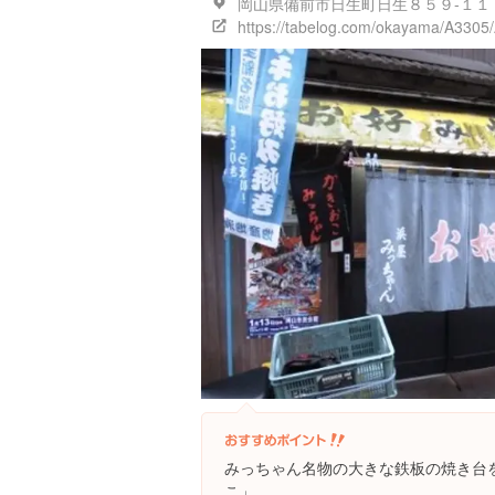
岡山県備前市日生町日生８５９-１１
https://tabelog.com/okayama/A330
みっちゃん名物の大きな鉄板の焼き台
こ」。