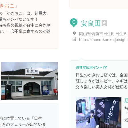
きおこ」
の「かきおこ」は、超巨大。
量もハンパないです！
安良田
C
待ち客の視線が背中に突き刺
で、一心不乱に食するのが鉄
）
日生のかきおこ店では、全国
紅しょうがはルビー、ネギは
交う楽しい美人女将が仕切る
所に位置している「日生
行きのフェリーが出ていま