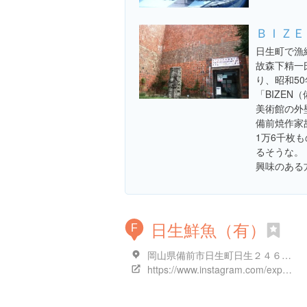
ＢＩＺＥ
日生町で漁
故森下精一
り、昭和5
「BIZEN
美術館の外
備前焼作家
1万6千枚
るそうな。
興味のある
日生鮮魚（有）
F
岡山県備前市日生町日生２４６-８１
https://www.instagram.com/explore/locations/1889666124642003