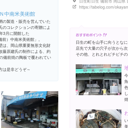
日生町日生 備前市 岡山県 
Ｎ中南米美術館
網の製造・販売を営んでいた
氏のコレクションの寄贈によ
0年3月に開館した
（備前）中南米美術館」。
日生の町を山手に向うとなに
壁は、岡山県重要無形文化財
店先で大量の穴子が次から次
故藤原建氏の制作による、約
その他、とれとれピチピチの
もの備前焼の陶板で覆われてい
方は是非どうぞ～