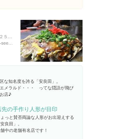
岡山県備前市日生町日生８２５-２
http://hinase-kanko.jp/sight-seeing/shop_detail/show/13.html
区な知名度を誇る「安良田」。
エメラルド・・・ ってな隠語が飛び
お店♪
店先の手作り人形が目印
ちょっと賛否両論な人形がお出迎えする
「安良田」。
老舗中の老舗有名店です！