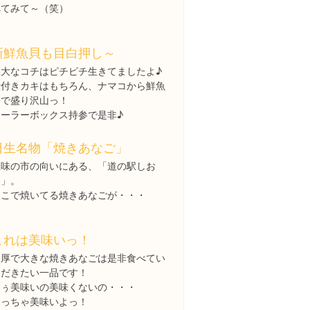
べてみて～（笑）
新鮮魚貝も目白押し～
巨大なコチはピチピチ生きてましたよ♪
殻付きカキはもちろん、ナマコから鮮魚
まで盛り沢山っ！
クーラーボックス持参で是非♪
日生名物「焼きあなご」
五味の市の向いにある、「道の駅しお
じ」。
ここで焼いてる焼きあなごが・・・
これは美味いっ！
肉厚で大きな焼きあなごは是非食べてい
ただきたい一品です！
もぅ美味いの美味くないの・・・
めっちゃ美味いよっ！