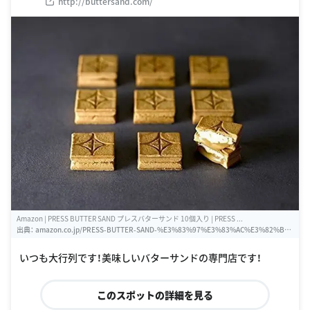
http://buttersand.com/
Amazon | PRESS BUTTER SAND プレスバターサンド 10個入り | PRESS ...
出典：
amazon.co.jp/PRESS-BUTTER-SAND-%E3%83%97%E3%83%AC%E3%82%B
9%E3%83%90%E3%82%BF%E3%83%BC%E3%82%B5%E3%83%B3%E3%83%89-1
0%E5%80%8B%E5%85%A5%E3%82%8A/dp/B074DZBXVH
いつも大行列です！美味しいバターサンドの専門店です！
このスポットの詳細を見る