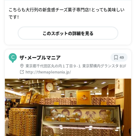
oogle Places
こちらも大行列の新食感チーズ菓子専門店！とっても美味しい
です！
このスポットの詳細を見る
ザ・メープルマニア
C
49
東京都千代田区丸の内１丁目９-１ 東京駅構内グランスタ B1F
http://themaplemania.jp/