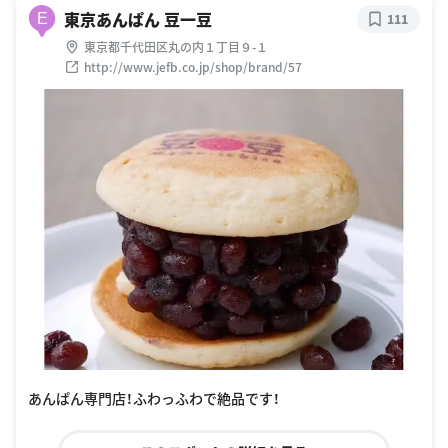
東京あんぱん 豆一豆
E
111
東京都千代田区丸の内１丁目９-１
http://www.jefb.co.jp/shop/brand/57
あんぱん専門店！ふわっふわで絶品です！