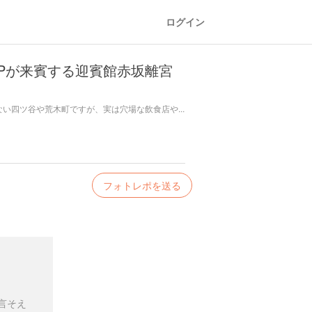
ログイン
Pが来賓する迎賓館赤坂離宮
ない四ツ谷や荒木町ですが、実は穴場な飲食店や...
フォトレポを送る
言そえ