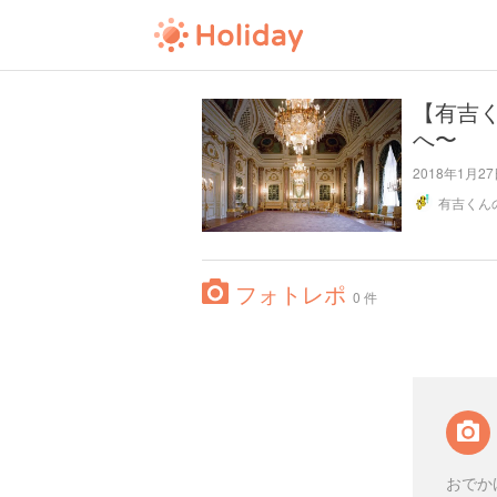
【有吉
へ〜
2018年1月
フォトレポ
0 件
おでか