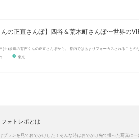
くんの正直さんぽ】四谷＆荒木町さんぽ〜世界のVI
27日(土)放送の有吉くんの正直さんぽから。 都内ではあまりフォーカスされることの
有吉くんの正直散歩ちゃん
東京
フォトレポとは
けプランを見ておでかけした！そんな時はおでかけ先で撮った写真に一