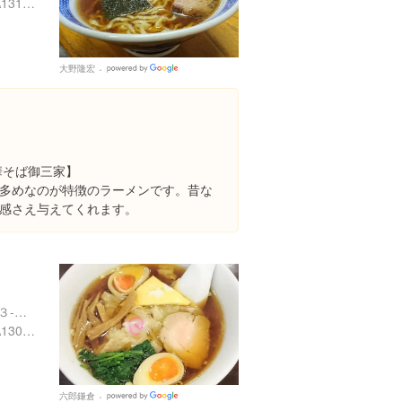
https://tabelog.com/tokyo/A1311/A131102/13010513/
大野隆宏
Google
Places
華そば御三家】
多めなのが特徴のラーメンです。昔な
感さえ与えてくれます。
東京都中央区銀座２丁目１３-１３
https://tabelog.com/tokyo/A1301/A130101/13002324/
六郎鎌倉
Google