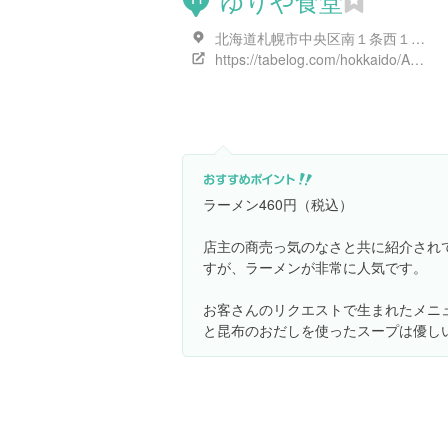
ゆりや食堂
北海道札幌市中央区南１条西１９丁目1
https://tabelog.com/hokkaido/A0101/A010102/1007589/
ラーメン460円（税込）
店主の商売っ気のなさと共に紹介され
すが、ラーメンが非常に人気です。
お客さんのリクエストで生まれたメニ
と昆布のおだしを使ったスープは優し