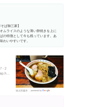
Places
華そば御三家】
オムライスのような薄い卵焼きを上に
ばの特徴として今も残っています。あ
味わいやすいです。
７-２
http://doutonbori.main.jp/map.html
慎太郎藤井
Google
Places