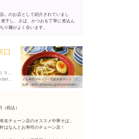
品」のお店として紹介されていまし
は、煮干し、さば、かつおを丁寧に煮込ん
ちり麺がよく合います。
東口
東京都豊島区南池袋１丁目１９-５ Ｇビル 01 Ｂ1Ｆ
https://shop.kurasushi.co.jp/detail/403?utm_source=&utm_medium=gmb&utm_campaign=gmb_access&utm_content=gmb_
くら寿司ラーメン - 写真共有サイト「フォト蔵」
出典：
art31.photozou.jp/photo/show/109746/194165750
9円（税込）
有名チェーン店のオススメ中華そば」
軒はなんとお寿司のチェーン店！