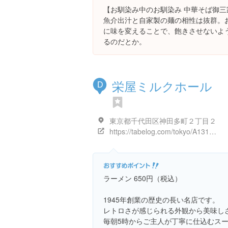
【お馴染み中のお馴染み 中華そば御三
魚介出汁と自家製の麺の相性は抜群。
に味を変えることで、飽きさせないよ
るのだとか。
栄屋ミルクホール
D
東京都千代田区神田多町２丁目２
https://tabelog.com/tokyo/A1310/A131002/13011267/
ラーメン 650円（税込）
1945年創業の歴史の長い名店です。
レトロさが感じられる外観から美味し
毎朝5時からご主人が丁寧に仕込むス