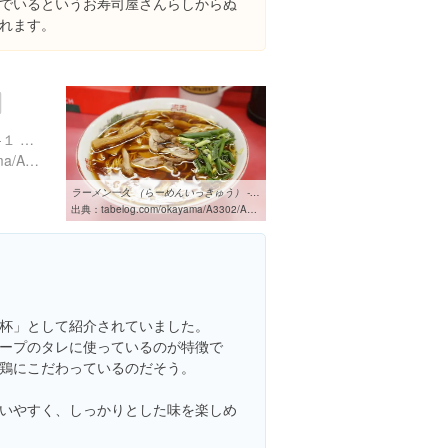
でいるというお寿司屋さんらしからぬ
れます。
岡山県笠岡市大宜１８８１-１ ラーメン一久
https://tabelog.com/okayama/A3302/A330204/33001212/
ラーメン一久 （らーめんいっきゅう） - 笠岡/ラーメン [食べログ]
出典：
tabelog.com/okayama/A3302/A330204/33001212
杯」として紹介されていました。
ープのタレに使っているのが特徴で
鶏にこだわっているのだそう。
いやすく、しっかりとした味を楽しめ