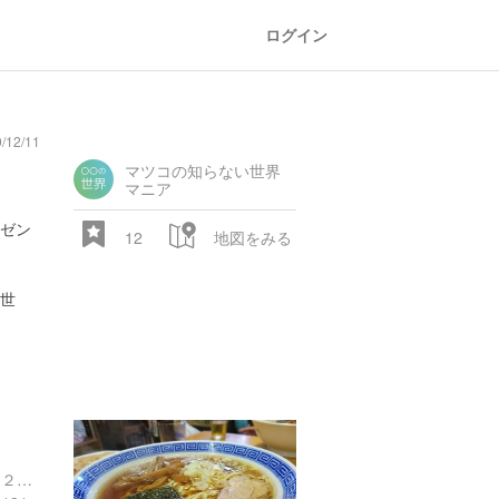
ログイン
12/11
マツコの知らない世界
マニア
ゼン
12
地図をみる
の世
東京都 台東区西浅草２丁目２６-３