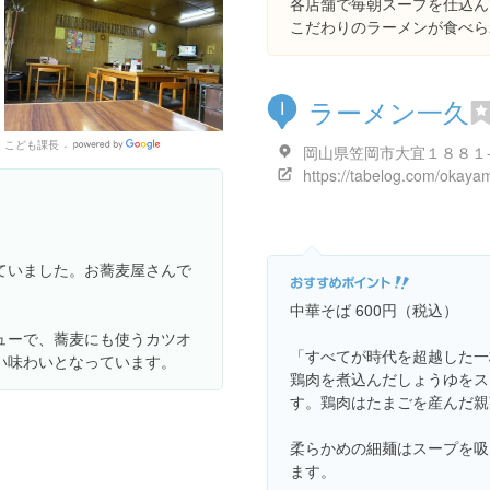
各店舗で毎朝スープを仕込ん
こだわりのラーメンが食べら
ラーメン一久
I
こども課長
Google
Places
ていました。お蕎麦屋さんで
中華そば 600円（税込）
ューで、蕎麦にも使うカツオ
「すべてが時代を超越した一
い味わいとなっています。
鶏肉を煮込んだしょうゆをス
す。鶏肉はたまごを産んだ親
柔らかめの細麺はスープを吸
ます。