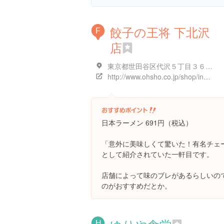
餃子の王将 下北沢
F
店
東京都世田谷区代沢５丁目３６-１６
http://www.ohsho.co.jp/shop/index.php?a=shop_detail&shop_id=232
日本ラーメン 691円（税込）
「意外に美味しくて驚いた！有名チェ
として紹介されていた一軒目です。
店舗によって味のブレがあるらしいの
のがおすすめだとか。
H