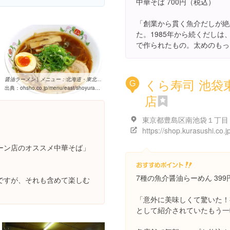
中華そば 700円（税込）
「創業から貫く魚介だしが絶
た。1985年から続くだし
で作られたもの。太めのもっ
醤油ラーメン | メニュー：北海道・東北・関東・信越 | 餃子の王将
くら寿司 池袋
G
出典：
ohsho.co.jp/menu/east/shoyuramen.html
店
ーン店のオススメ中華そば」
7種の魚介醤油らーめん 39
ですが、それも含めて楽しむ
「意外に美味しくて驚いた！
として紹介されていたもう一