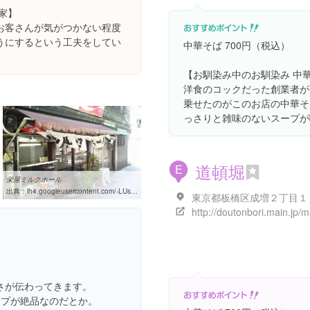
家】
お客さんが気がつかない程度
うにするという工夫をしてい
中華そば 700円（税込）
【お馴染み中のお馴染み 中
洋食のコックだった創業者が
乗せたのがこのお店の中華そ
っさりと雑味のないスープが
道頓堀
E
栄屋ミルクホール
出典：
lh4.googleusercontent.com/-LUs_TvjW4rU/VTIaVgFUASI/AAAAAAAABdg/D8Xzjg6HAC0/w460-h310-k
東京都板橋区成増２丁目１
さが伝わってきます。
ープが絶品なのだとか。