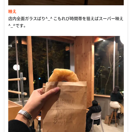
映え
店内全面ガラスばり^_^ こもれび時間帯を狙えばスーパー映え
^_^です。