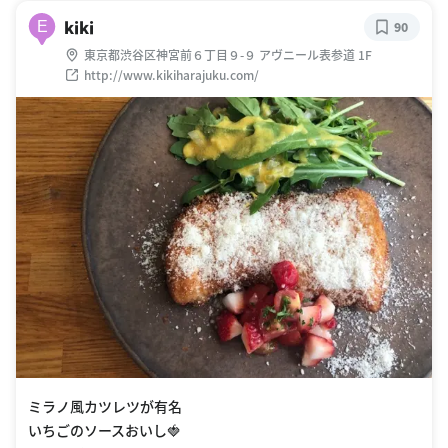
kiki
E
90
東京都渋谷区神宮前６丁目９-９ アヴニール表参道 1F
http://www.kikiharajuku.com/
ミラノ風カツレツが有名
いちごのソースおいし🍓