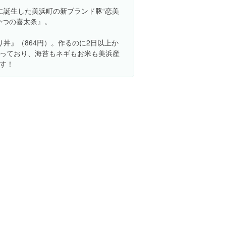
に誕生した美浜町の新ブランド豚“恋美
かつの喜太条』。
丼』（864円）。作るのに2日以上か
っており、海苔もネギもお米も美浜産
す！