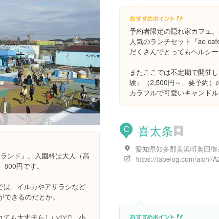
予約者限定の隠れ家カフェ。
人気のランチセット『ao caf
だくさんでとってもヘルシー
またここでは不定期で開催し
験』（2,500円～、要予約
カラフルで可愛いキャンドル
喜太条
C
チランド』。入園料は大人（高
）800円です。
では、イルカやアザラシなど
ができるのだとか。
れても大丈夫らしいので、小