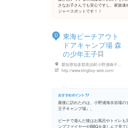
さなお子さんでも安心ですし、家族連
ジャースポットです！！
東海ビーチアウト
D
ドアキャンプ場 森
の少年王子
愛知県知多郡美浜町小野浦御子廻間45
http://www.kingboy-web.com/
最後に訪れたのは、小野浦海水浴場の
王子キャンプ場』。
ビーチで遊んだ後はお風呂やトイレも
ンプファイヤーやBBQを楽しんで見て