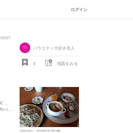
ログイン
/02/07
general
railroad
train
comic
mountain
sports
fishing
bbq
fashion
tradition
music
baby
camera
amusement
aquarium
sea
ball
baer
store
park
バラエティ大好き芸人
0
地図をみる
愛知県知多郡美浜町野間新町 和創庫48
https://www.facebook.com/Ao-cafe-1549179358737086/
28.522 px
Yokkorion
Google