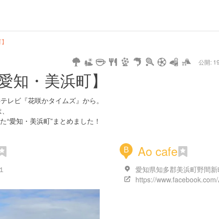
url
guide
hot
type
star
camera
home
settings
profile
print
rank
mail
lock
calendar
access
町】
公開: 19
pet
drive
walking
cycling
nature
stroll
art
camp
history
castle
temple
cafe
gourmet
onsen
outdoor
world
public bath
shopping
愛知・美浜町】
heritage
kyoto
hyogo
BCテレビ『花咲かタイムズ』から。
は、
た“愛知・美浜町”まとめました！
Ao cafe
B
１