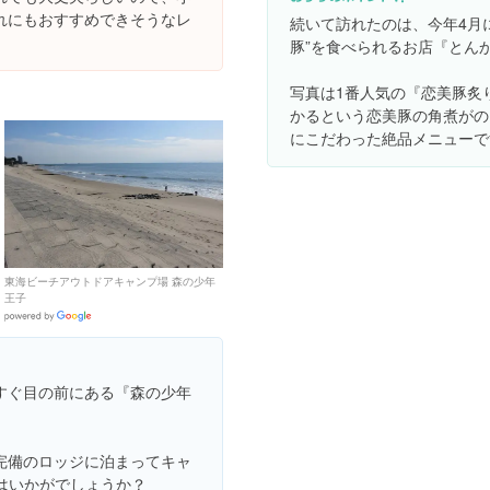
れにもおすすめできそうなレ
続いて訪れたのは、今年4月
豚”を食べられるお店『とん
写真は1番人気の『恋美豚炙り
かるという恋美豚の角煮がの
にこだわった絶品メニューで
東海ビーチアウトドアキャンプ場 森の少年
王子
Google
Places
すぐ目の前にある『森の少年
完備のロッジに泊まってキャ
はいかがでしょうか？