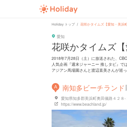
user
pin
tel
time
Holiday トップ
花咲かタイムズ【愛知・美浜
愛知
date
child
solitary
花咲かタイムズ【
tokyo
kanagawa
osaka
2018年7月28日（土）に放送された、C
人気企画『週末ジャーニー 推しタビ』で
アジアン馬場園さんと渡辺直美さんが巡っ
南知多ビーチランド
A
愛知県知多郡美浜町奥田儀路４２８-
https://www.beachland.jp/