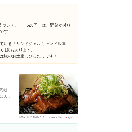
Places
é ランチ』（1,620円）は、野菜が盛り
です！
ている『サンドジェルキャンドル体
）の用意もあります。
は旅のお土産にぴったりです！
愛知県知多郡美浜町奥田御茶銭１２４-３
https://tabelog.com/aichi/A2304/A230403/23023022/
MAYUKO NAGATA
Google
Places