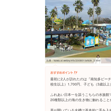
出典：
kawa.at.webry.info/200801/article_3.html
最初に2人が訪れたのは『南知多ビー
校生以上）1,700円、子ども（3歳以上
ふれあい日本一を謳うこちらの水族館
20種類以上の海の生き物に触れること
蓋が開いている水槽は基本的に手を入