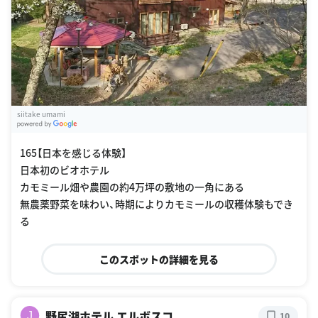
siitake umami
G
oogle Places
165【日本を感じる体験】
日本初のビオホテル
カモミール畑や農園の約4万坪の敷地の一角にある
無農薬野菜を味わい、時期によりカモミールの収穫体験もでき
る
このスポットの詳細を見る
野尻湖ホテル エルボスコ
J
10