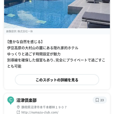
画像提供：株式会社一休
【豊かな自然を感じる】
伊豆高原の大村山の麓にある隠れ家的ホテル
ゆっくりと過ごす時間設定が魅力
別導線を確保した個室もあり、完全にプライベートで過ごすこ
とも可能
このスポットの詳細を見る
沼津倶楽部
C
23
静岡県沼津市本千本郷林１９０７
http://numazu-club.com/