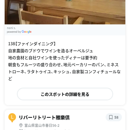
nani s.
G
oogle Places
138【ファインダイニング】
自家農園のブドウでワインを造るオーベルジュ
地の食材と自社ワインを使ったディナーは要予約
朝食もフルーツの盛り合わせ、地元ベーカリーのパン、ミネス
トローネ、ラタトゥイユ、キッシュ、自家製コンフィチュールな
ど
このスポットの詳細を見る
リバーリトリート雅樂倶
L
58
富山県富山市春日56-2