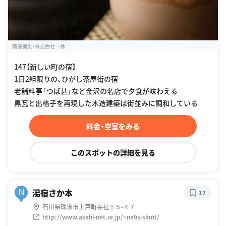
画像提供：株式会社一休
147【新しい町の宿】
1日2組限りの、ひがし茶屋街の宿
老舗料亭「つば甚」など金沢の名店で夕食が味わえる
黒瓦と出格子を再現した木造建築は街並みに調和している
料金・空室をみる
このスポットの詳細を見る
湯宿さか本
N
17
石川県珠洲市上戸町寺社１５-４７
http://www.asahi-net.or.jp/~na9s-skmt/