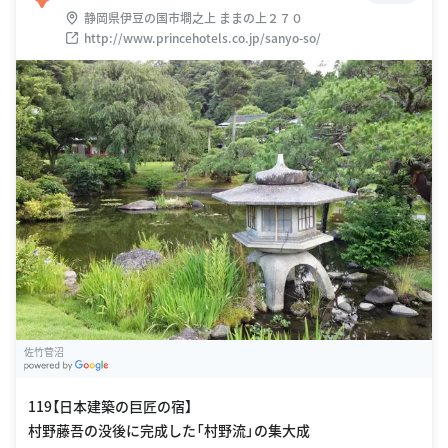
静岡県伊豆の国市墹之上 ままの上２７０
http://www.princehotels.co.jp/sanyo-so/
佐竹菅沼
G
oogle Places
119【日本建築の巨匠の宿】
村野藤吾の没後に完成した「村野流」の集大成