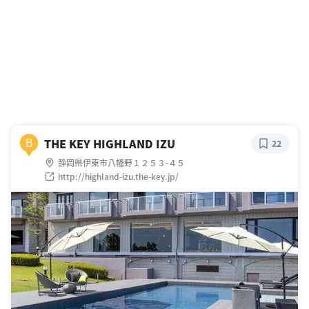
THE KEY HIGHLAND IZU
B
22
静岡県伊東市八幡野１２５３-４５
http://highland-izu.the-key.jp/