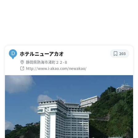
ホテルニューアカオ
D
203
静岡県熱海市渚町２２-８
http://www.i-akao.com/newakao/