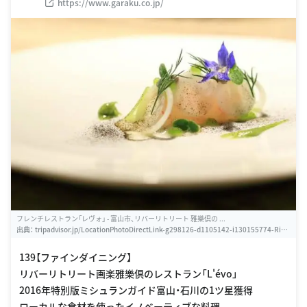
https://www.garaku.co.jp/
フレンチレストラン「レヴォ」 - 富山市、リバーリトリート 雅樂倶の ...
出典：
tripadvisor.jp/LocationPhotoDirectLink-g298126-d1105142-i130155774-Rive
r_Retreat_Garaku-Toyama_Toyama_Prefecture_Hokuriku_Chubu.html
139【ファインダイニング】
リバーリトリート画楽雅樂倶のレストラン「L'évo」
2016年特別版ミシュランガイド富山・石川の1ツ星獲得
ローカルな食材を使ったイノベーティブな料理