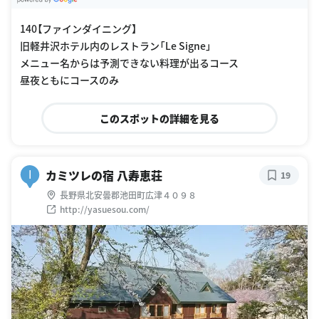
G
oogle Places
140【ファインダイニング】
旧軽井沢ホテル内のレストラン「Le Signe」
メニュー名からは予測できない料理が出るコース
昼夜ともにコースのみ
このスポットの詳細を見る
カミツレの宿 八寿恵荘
I
19
長野県北安曇郡池田町広津４０９８
http://yasuesou.com/