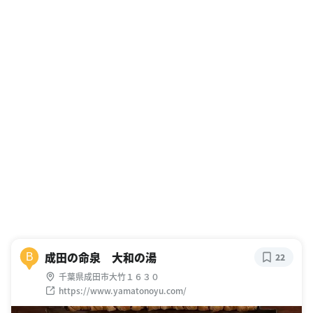
成田の命泉 大和の湯
B
22
千葉県成田市大竹１６３０
https://www.yamatonoyu.com/