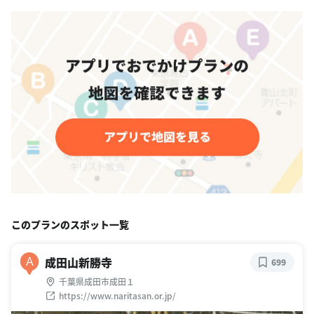
このプランのスポット一覧
成田山新勝寺
A
699
千葉県成田市成田１
https://www.naritasan.or.jp/