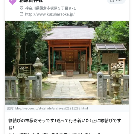
神奈川県鎌倉市梶原５丁目９-１
http://www.kuzuharaoka.jp/
出典：
blog.livedoor.jp/stylehide/archives/21911288.html
縁結びの神様だそうです！迷って行き着いた！正に縁結びです
ね！