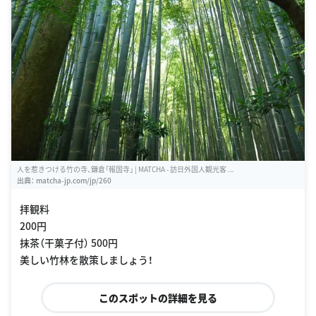
人を惹きつける竹の寺、鎌倉「報国寺」 | MATCHA - 訪日外国人観光客 ...
出典：
matcha-jp.com/jp/260
拝観料
200円
抹茶（干菓子付） 500円
美しい竹林を散策しましょう！
このスポットの詳細を見る