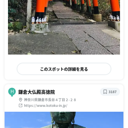
このスポットの詳細を見る
鎌倉大仏殿高徳院
H
3187
神奈川県鎌倉市長谷４丁目２-２８
https://www.kotoku-in.jp/