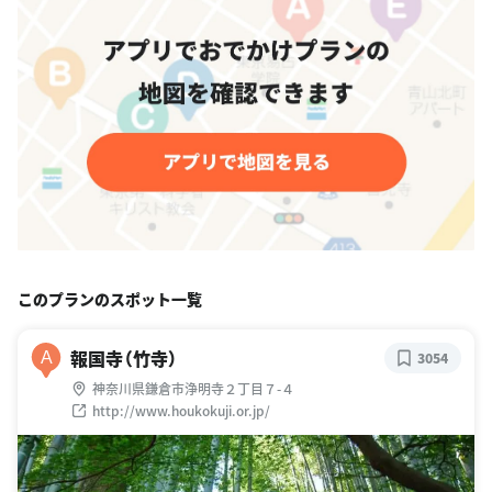
このプランのスポット一覧
報国寺（竹寺）
A
3054
神奈川県鎌倉市浄明寺２丁目７-４
http://www.houkokuji.or.jp/