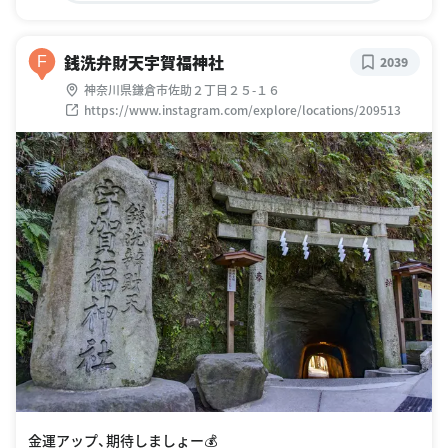
銭洗弁財天宇賀福神社
F
2039
神奈川県鎌倉市佐助２丁目２５-１６
https://www.instagram.com/explore/locations/209513
金運アップ、期待しましょー💰