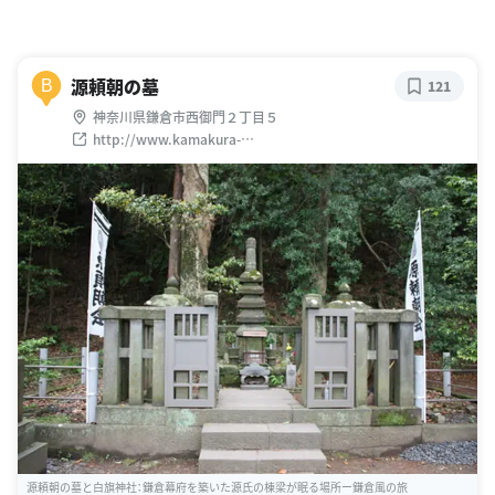
源頼朝の墓
B
121
神奈川県鎌倉市西御門２丁目５
http://www.kamakura-
burabura.com/meisyokamakurayoritomonohaka.htm
源頼朝の墓と白旗神社：鎌倉幕府を築いた源氏の棟梁が眠る場所ー鎌倉風の旅