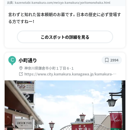
出典：
kazenotabi-kamakura.com/meisyo-kamakura/yoritomonohaka.html
言わずと知れた皆本頼朝のお墓です。日本の歴史に必ず登場す
る方ですねー！
このスポットの詳細を見る
小町通り
C
2994
神奈川県鎌倉市小町１丁目６-１
https://www.city.kamakura.kanagawa.jp/kamakura-
kankou/meisho/02komachidouri.html