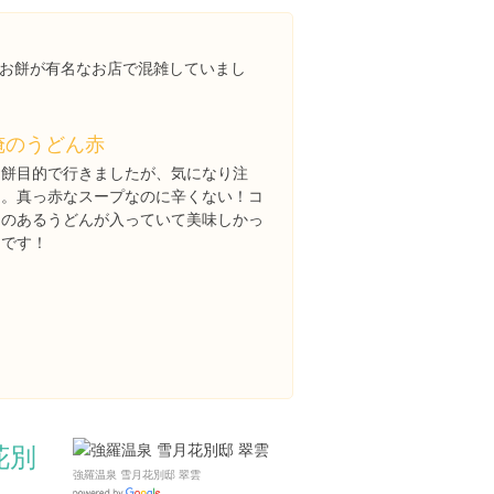
お餅が有名なお店で混雑していまし
俺のうどん赤
お餅目的で行きましたが、気になり注
文。真っ赤なスープなのに辛くない！コ
シのあるうどんが入っていて美味しかっ
たです！
花別
強羅温泉 雪月花別邸 翠雲