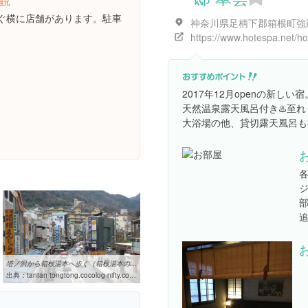
ぐ横に店舗があります。駐車
2017年12月openの新
天然温泉露天風呂付き♨️至
大浴場の他、貸切露天風呂も
塔ノ沢から箱根湯本へ歩く（箱根湯本のあたり）: しあわせ●ぎざじゅう
出典：
tantan-tongtong.cocolog-nifty.com/blog/2011/01/post-7004.html