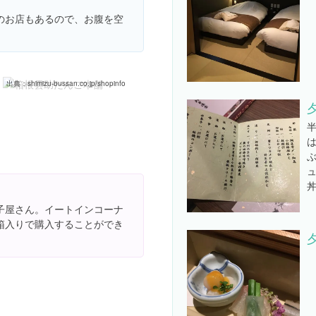
のお店もあるので、お腹を空
店舗案内 » 静岡・伊豆・箱根の観光土産品製造販売｜清水物産株式会社
出典：
shimizu-bussan.co.jp/shopinfo
子屋さん。イートインコーナ
箱入りで購入することができ