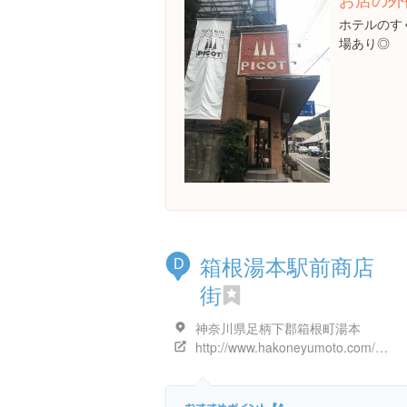
ホテルのす
場あり◎
箱根湯本駅前商店
D
街
神奈川県足柄下郡箱根町湯本
http://www.hakoneyumoto.com/shopping/