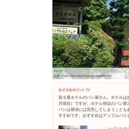
PICOT
出典：
food.umaimise.iinaa.net/mise644.htm
富士屋ホテルのパン屋さん。ホテルは改
月現在）ですが、ホテル併設のパン屋
パンは昼頃には完売してしまうことも
すすめです。おすすめはアップルパイ
お店の外