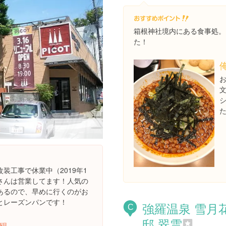
箱根神社境内にある食事処。
た！
装工事で休業中（2019年1
さんは営業してます！人気の
あるので、早めに行くのがお
とレーズンパンです！
強羅温泉 雪月
C
邸 翠雲
観