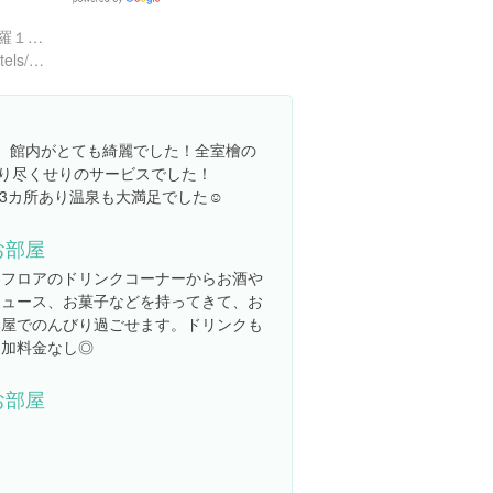
Google
Places
神奈川県足柄下郡箱根町強羅１３００-６１
https://www.hotespa.net/hotels/suiun/
しい宿。館内がとても綺麗でした！全室檜の
れり尽くせりのサービスでした！
3カ所あり温泉も大満足でした☺︎
お部屋
各フロアのドリンクコーナーからお酒や
ジュース、お菓子などを持ってきて、お
部屋でのんびり過ごせます。ドリンクも
追加料金なし◎
お部屋