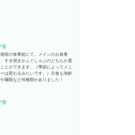
夕食
半個室の食事処にて。メインのお食事
は、すき焼きかふぐしゃぶのどちらか選
ぶことができます。（季節によってメニ
ューは変わるみたいです。）主食も海鮮
丼や麺類など何種類かありました！
夕食