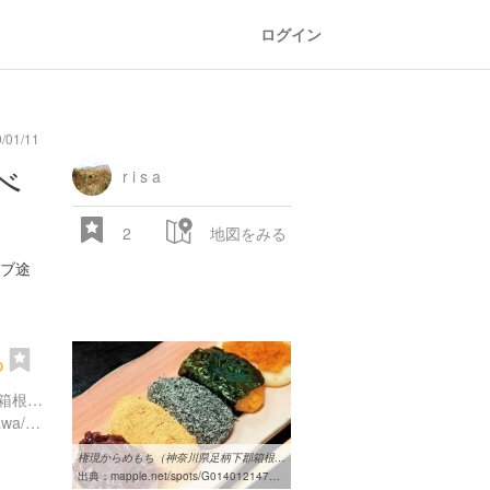
ログイン
01/11
oad
train
comic
mountain
sports
fishing
bbq
fashion
tradition
music
baby
camera
amusement
aquarium
sea
ball
baer
bell
flo
べ
park
r i s a
2
地図をみる
ブ途
ち
神奈川県足柄下郡箱根町元箱根８０-１
28.522 px
https://tabelog.com/kanagawa/A1410/A141001/14035166/
権現からめもち（神奈川県足柄下郡箱根町）の情報 - MAPPLE 観光ガイド
出典：
mapple.net/spots/G01401214703.htm