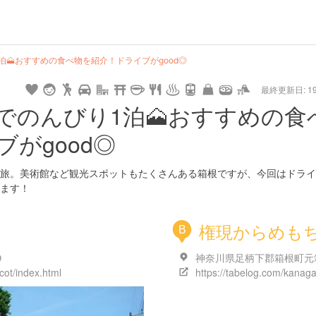
hot
type
star
camera
home
settings
profile
print
rank
mail
lock
calendar
access
泊🗻おすすめの食べ物を紹介！ドライブがgood◎
最終更新日: 19/
e
walking
cycling
nature
stroll
art
camp
history
castle
temple
cafe
gourmet
onsen
outdoor
world
public bath
shopping
general
railr
でのんびり1泊🗻おすすめの食
heritage
store
がgood◎
go
旅。美術館など観光スポットもたくさんある箱根ですが、今回はドライ
ます！
権現からめも
B
９
icot/index.html