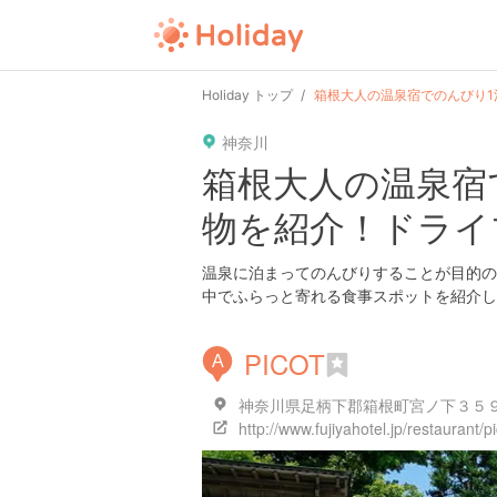
user
pin
tel
time
url
guide
Holiday トップ
箱根大人の温泉宿でのんびり1
神奈川
date
child
solitary
pet
driv
箱根大人の温泉宿
物を紹介！ドライブ
tokyo
kanagawa
osaka
kyoto
hyo
温泉に泊まってのんびりすることが目的の
中でふらっと寄れる食事スポットを紹介し
PICOT
A
神奈川県足柄下郡箱根町宮ノ下３５
http://www.fujiyahotel.jp/restaurant/p