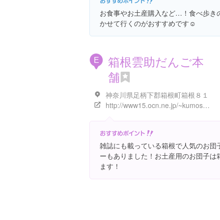
お食事やお土産購入など…！食べ歩き
かせて行くのがおすすめです☺︎
箱根雲助だんご本
E
舗
神奈川県足柄下郡箱根町箱根８１
http://www15.ocn.ne.jp/~kumosuke/
雑誌にも載っている箱根で人気のお団
ーもありました！お土産用のお団子は
ます！