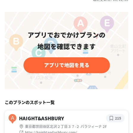
このプランのスポット一覧
HAIGHT&ASHBURY
A
215
東京都世田谷区北沢２丁目３７-２ パラツィーナ 2F
http://haightandashbury.com/