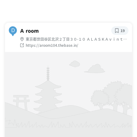
Ａ room
D
19
東京都世田谷区北沢２丁目３０-１０ ＡＬＡＳＫＡｖｉｎｔａ
ｇｅｃｌｏｔｈｉｎｇ
https://aroom104.thebase.in/