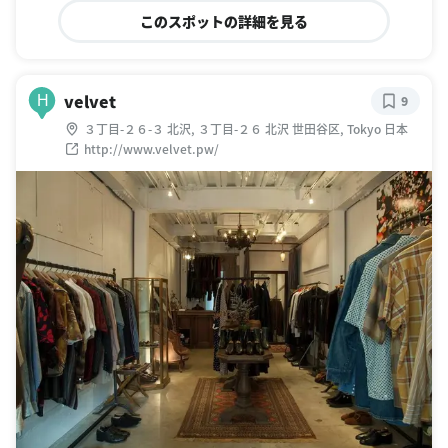
このスポットの詳細を見る
velvet
H
9
３丁目-２６-３ 北沢, ３丁目-２６ 北沢 世田谷区, Tokyo 日本
http://www.velvet.pw/