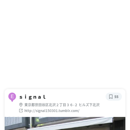
ｓｉｇｎａｌ
E
55
東京都世田谷区北沢２丁目３６-２ ヒルズ下北沢
http://signal150301.tumblr.com/