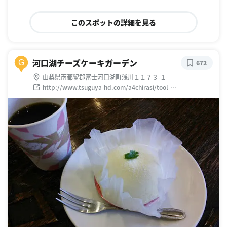
このスポットの詳細を見る
河口湖チーズケーキガーデン
G
672
山梨県南都留郡富士河口湖町浅川１１７３-１
http://www.tsuguya-hd.com/a4chirasi/tool-
kawaguchikoc/