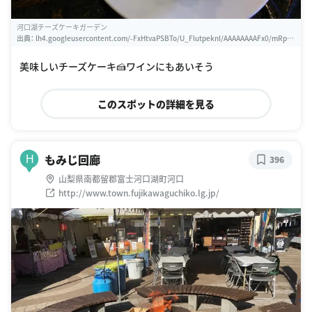
河口湖チーズケーキガーデン
出典：
lh4.googleusercontent.com/-FxHtvaPSBTo/U_FlutpeknI/AAAAAAAAFx0/mRpeA
N-E8s0/w460-h310-k
美味しいチーズケーキ🍰ワインにもあいそう
このスポットの詳細を見る
もみじ回廊
H
396
山梨県南都留郡富士河口湖町河口
http://www.town.fujikawaguchiko.lg.jp/