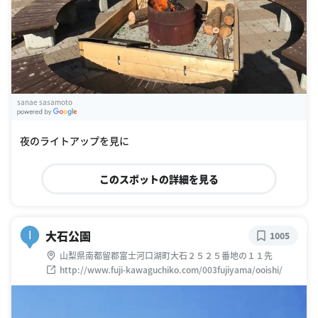
sanae sasamoto
G
oogle Places
夜のライトアップを見に
このスポットの詳細を見る
大石公園
I
1005
山梨県南都留郡富士河口湖町大石２５２５番地の１１先
http://www.fuji-kawaguchiko.com/003fujiyama/ooishi/