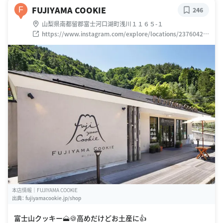
FUJIYAMA COOKIE
F
246
山梨県南都留郡富士河口湖町浅川１１６５-１
https://www.instagram.com/explore/locations/23760429
4
本店情報｜FUJIYAMA COOKIE
出典：
fujiyamacookie.jp/shop
富士山クッキー🗻🍪高めだけどお土産に👍