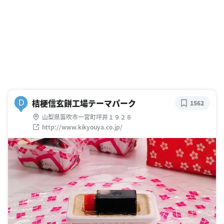
桔梗信玄餅工場テーマパーク
D
1562
山梨県笛吹市一宮町坪井１９２８
http://www.kikyouya.co.jp/