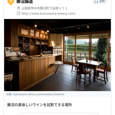
勝沼醸造
B
105
山梨県甲州市勝沼町下岩崎３７１
http://www.katsunuma-winery.com/
出典：
katsunuma-winery.com/modules/bulletin
勝沼の美味しいワインを試飲できる場所