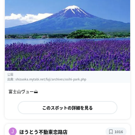
公園
出典：
shizuoka.mytabi.net/fuji/archives/osihi-park.php
富士山ヴュー🗻
このスポットの詳細を見る
ほうとう不動東恋路店
J
1016