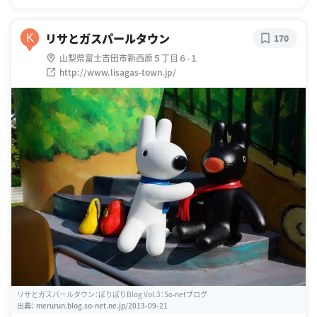
リサとガスパールタウン
K
170
山梨県富士吉田市新西原５丁目６-１
http://www.lisagas-town.jp/
リサとガスパールタウン：ぽりぽりBlog Vol.3：So-netブログ
出典：
merurun.blog.so-net.ne.jp/2013-09-21