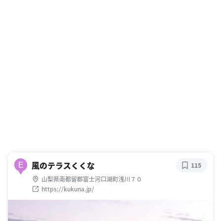
風のテラスくくな
E
115
山梨県南都留郡富士河口湖町浅川７０
https://kukuna.jp/