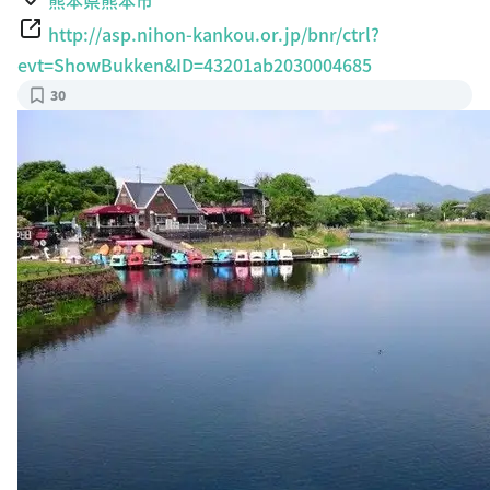
http://asp.nihon-kankou.or.jp/bnr/ctrl?
evt=ShowBukken&ID=43201ab2030004685
30