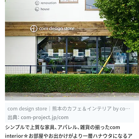
com design store｜熊本のカフェ＆インテリア by com
-haus
出典：
com-project.jp/com
シンプルで上質な家具、アパレル、雑貨の揃ったcom
interior☆お部屋やお出かけがより一層ハナウタになるア