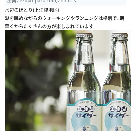
公園｜熊本の公園
出典：
ezuko-park.com/about_s
水辺のほとり(上江津地区)
湖を眺めながらのウォーキングやランニングは格別で、朝
早くからたくさんの方が楽しまれています。