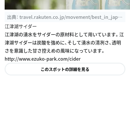
出典：
travel.rakuten.co.jp/movement/best_in_japa
n/201508
江津湖サイダー
江津湖の湧水をサイダーの原材料として用いています。江
津湖サイダーは炭酸を強めに、そして湧水の清冽さ、透明
さを意識した甘さ控えめの風味になっています。
http://www.ezuko-park.com/cider
このスポットの詳細を見る