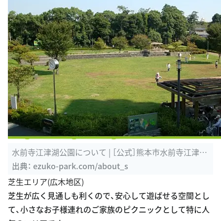
水前寺江津湖公園について | ［公式］熊本市水前寺江津湖
公園｜熊本の公園
出典：
ezuko-park.com/about_s
芝生エリア(広木地区)
芝生が広く見通しも利くので、安心して遊ばせる空間とし
て、小さなお子様連れのご家族のピクニックとして特に人