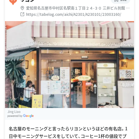
愛知県名古屋市中村区名駅南１丁目２４-３０ 三井ビル別館 Ｂ
１Ｆ
https://tabelog.com/aichi/A2301/A230101/23003160/
Jing Liao
G
oogle Places
名古屋のモーニングと言ったらリヨンというほどの有名店。1
日中モーニングサービスをしていて、コーヒー1杯の値段でプ