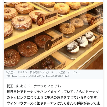
飲食店コンサルタント 田中司朗のブログ : ドーナツ店続々オープン ...
出典：
blog.livedoor.jp/fdbdh477/archives/1615266.html
覚王山にあるドーナッツカフェです。
毎日自社でドーナツをハンドメイドしていて、さらにドーナツ
のトッピングに合うように生地の製法を変えているそうです。
ウィンドウケースに並ぶドーナツはたくさんの種類があって迷