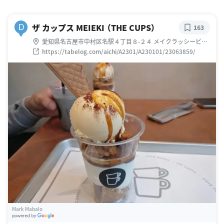
ザ カップス MEIEKI （THE CUPS）
D
163
愛知県名古屋市中村区名駅４丁目８-２４ メイクラッシービル
1F
https://tabelog.com/aichi/A2301/A230101/23063859/
Mark Mabalo
G