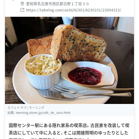
愛知県名古屋市西区那古野１丁目３０
https://tabelog.com/aichi/A2301/A230101/23004323/
カフェド サラ | モーニング
出典：
morning.xtone.jp/cafe_de_sara.html
国際センター駅にある隠れ家系の喫茶店。古民家を改装して喫
茶店にしていて中に入ると、そこは間接照明のゆったりとした