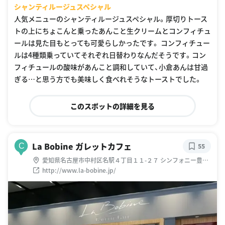
シャンティルージュスペシャル
人気メニューのシャンティルージュスペシャル。厚切りトース
トの上にちょこんと乗ったあんこと生クリームとコンフィチュ
ールは見た目もとっても可愛らしかったです。 コンフィチュー
ルは4種類乗っていてそれぞれ日替わりなんだそうです。コン
フィチュールの酸味があんこと調和していて、小倉あんは甘過
ぎる…と思う方でも美味しく食べれそうなトーストでした。
このスポットの詳細を見る
La Bobine ガレットカフェ
C
55
愛知県名古屋市中村区名駅４丁目１１-２７ シンフォニー豊田
ビル 1F
http://www.la-bobine.jp/