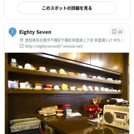
このスポットの詳細を見る
Eighty Seven
I
13
愛知県名古屋市千種区千種区末盛通１丁目 末盛通1-17 中久木
ビル1F
http://eightyseven87.seesaa.net/