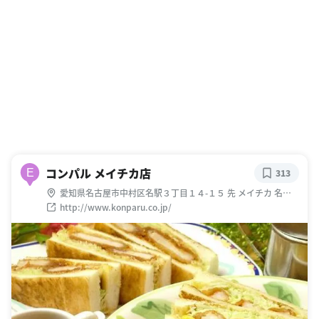
コンパル メイチカ店
E
313
愛知県名古屋市中村区名駅３丁目１４-１５ 先 メイチカ 名駅
地下街
http://www.konparu.co.jp/