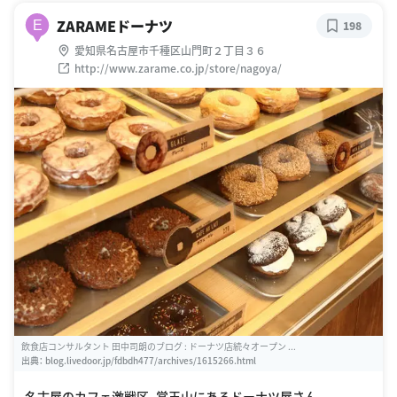
ZARAMEドーナツ
E
198
愛知県名古屋市千種区山門町２丁目３６
http://www.zarame.co.jp/store/nagoya/
飲食店コンサルタント 田中司朗のブログ : ドーナツ店続々オープン ...
出典：
blog.livedoor.jp/fdbdh477/archives/1615266.html
名古屋のカフェ激戦区、覚王山にあるドーナツ屋さん。