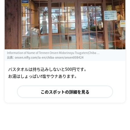
Information of Name of Tennen Onsen Midorinoyu Tsugaten(Chiba ...
出典：
onsen.nifty.com/la-en/chiba-onsen/onsen008424
バスタオルは持ち込みしないと500円です。
お湯はしょっぱい❗塩サウナあります。
このスポットの詳細を見る