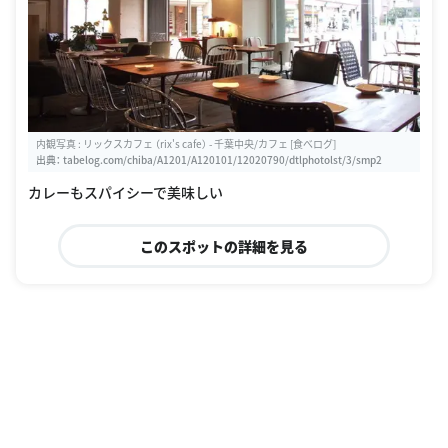
内観写真 : リックスカフェ （rix's cafe） - 千葉中央/カフェ [食べログ]
出典：
tabelog.com/chiba/A1201/A120101/12020790/dtlphotolst/3/smp2
カレーもスパイシーで美味しい
このスポットの詳細を見る