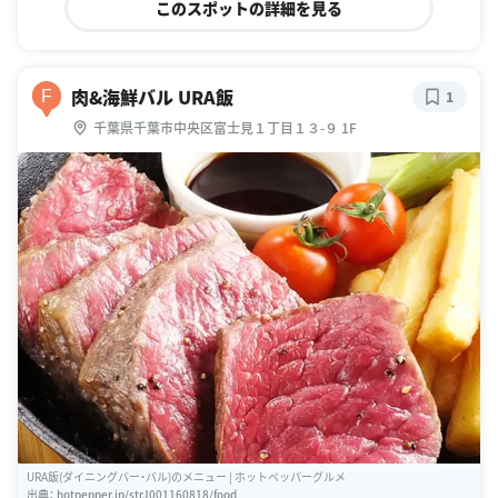
このスポットの詳細を見る
肉&海鮮バル URA飯
F
1
千葉県千葉市中央区富士見１丁目１３-９ 1F
URA飯(ダイニングバー・バル)のメニュー | ホットペッパーグルメ
出典：
hotpepper.jp/strJ001160818/food