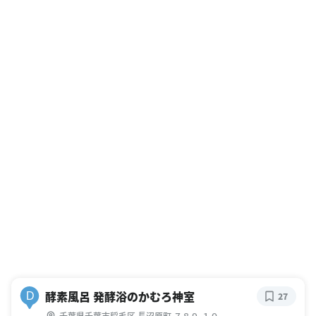
酵素風呂 発酵浴のかむろ神室
D
27
千葉県千葉市稲毛区 長沼原町 ７８９-１０