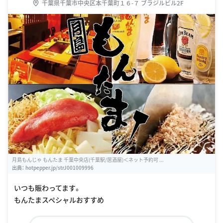
千葉県千葉市中央区本千葉町１６-７ ブラジルビル2F
月島もんじゃ もんたま 千葉中央店(千葉駅/居酒屋)＜ネット予約可 ...
出典：
hotpepper.jp/strJ001009996
いつも賑わってます。