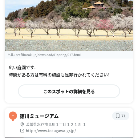
出典：
pref.ibaraki.jp/download/01spring/017.html
広い庭園です。
時間がある方は有料の施設も是非行かれてください！
このスポットの詳細を見る
徳川ミュージアム
F
71
茨城県水戸市見川１丁目１２１５-１
http://www.tokugawa.gr.jp/