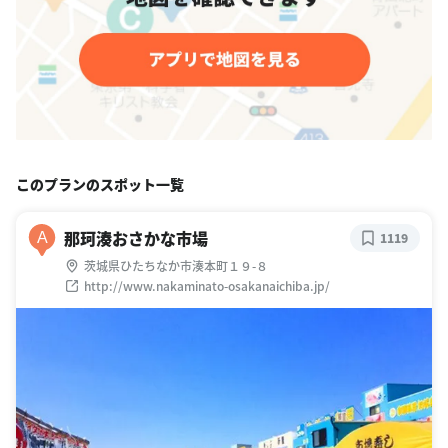
このプランのスポット一覧
那珂湊おさかな市場
A
1119
茨城県ひたちなか市湊本町１９-８
http://www.nakaminato-osakanaichiba.jp/