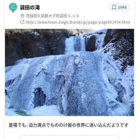
袋田の滝
C
1048
茨城県久慈郡大子町袋田３-１９
http://www.town.daigo.ibaraki.jp/page/page001474.html
夏場でも、迫力満点でもののけ姫の世界に迷い込んだようです