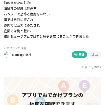
海の幸をたのしみ！
海鮮丼の鮮度は最高♥️
バンジーで恐怖と度胸を味わい
滝では自然に癒され
お肉では活力にみたされ
庭園では梅と戯れ、
徳川ミュージアムでは刀と歴史を感じることができました。
このプランの作者
Mami Igarashi
茨城
10
公開: 18/09/02