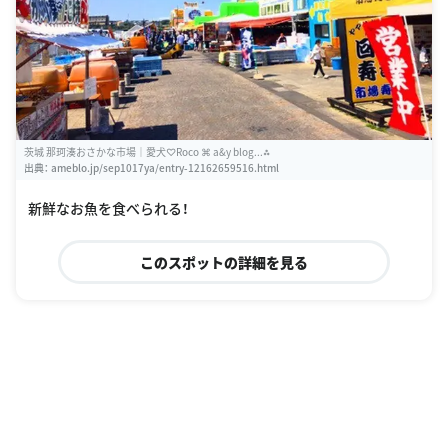
茨城 那珂湊おさかな市場｜愛犬♡Roco ⌘ a&y blog...⁂
出典：
ameblo.jp/sep1017ya/entry-12162659516.html
新鮮なお魚を食べられる！
このスポットの詳細を見る