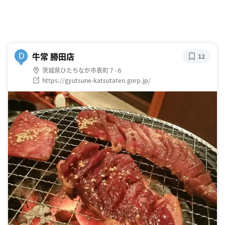
牛常 勝田店
D
12
茨城県ひたちなか市表町７-６
https://gyutsune-katsutaten.gorp.jp/