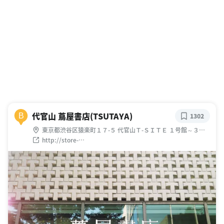
代官山 蔦屋書店(TSUTAYA)
B
1302
東京都渋谷区猿楽町１７-５ 代官山Ｔ-ＳＩＴＥ １号館～３号
館 １階～２階
http://store-
tsutaya.tsite.jp/storelocator/detail/2320.html