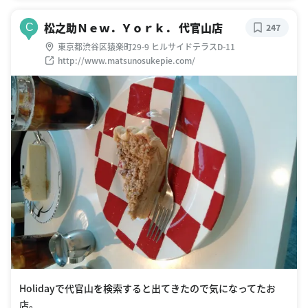
松之助Ｎｅｗ．Ｙｏｒｋ． 代官山店
C
247
東京都渋谷区猿楽町29-9 ヒルサイドテラスD-11
http://www.matsunosukepie.com/
Holidayで代官山を検索すると出てきたので気になってたお
店。