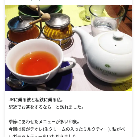
a=969894&y_source=1_MTQ0MTg5MzQtNzE1LWxvY2F0aW
9uLndlYnNpdGU=
JRに乗る彼と私鉄に乗る私。
駅近でお茶をするなら…と訪れました。
季節にあわせたメニューが多い印象。
今回は彼がテオレ(生クリームの入ったミルクティー)、私がベ
ルガモットティーをいただきました。