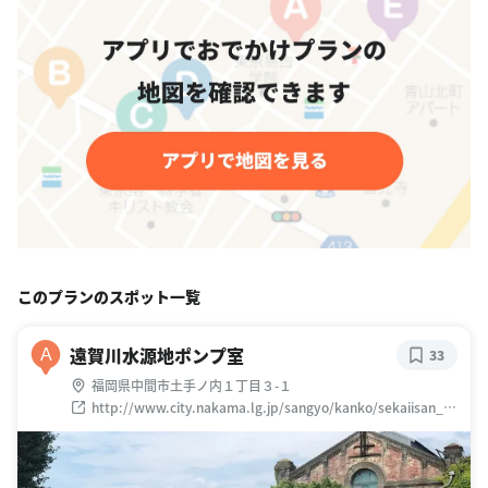
このプランのスポット一覧
遠賀川水源地ポンプ室
A
33
福岡県中間市土手ノ内１丁目３-１
http://www.city.nakama.lg.jp/sangyo/kanko/sekaiisan_1
50115.html