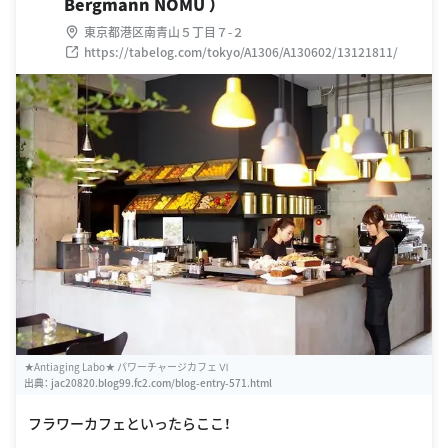
Bergmann NOMU ）
東京都港区南青山５丁目７-２
https://tabelog.com/tokyo/A1306/A130602/13121811/
★Antiaging Labo★ パワーチャージカフェ Ⅵ
出典：
jac20820.blog99.fc2.com/blog-entry-571.html
フラワーカフェといったらここ！