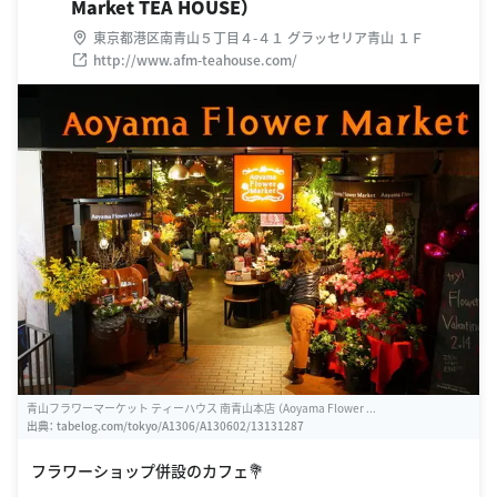
Market TEA HOUSE）
東京都港区南青山５丁目４-４１ グラッセリア青山 １Ｆ
http://www.afm-teahouse.com/
青山フラワーマーケット ティーハウス 南青山本店 （Aoyama Flower ...
出典：
tabelog.com/tokyo/A1306/A130602/13131287
フラワーショップ併設のカフェ💐