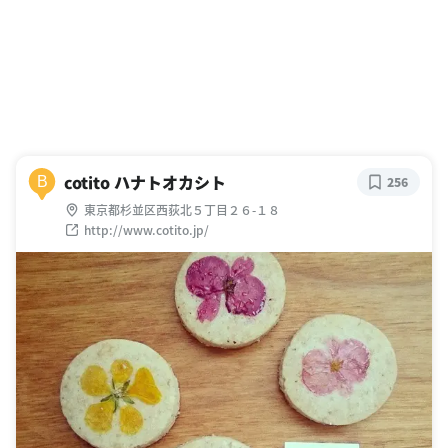
cotito ハナトオカシト
B
256
東京都杉並区西荻北５丁目２６-１８
http://www.cotito.jp/