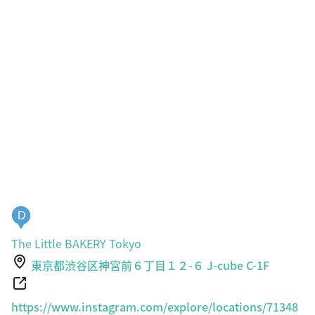
D
The Little BAKERY Tokyo
東京都渋谷区神宮前６丁目１２-６ J-cube C-1F
https://www.instagram.com/explore/locations/71348
7218842986