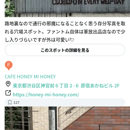
路地裏なので通行の邪魔になることなく思う存分写真を取
れる穴場スポット。 ファントム自体は軍放出品店なので少
し入りづらいですが外は可愛い💘
このスポットの詳細を見る
F
CAFE HONEY MI HONEY
東京都渋谷区神宮前６丁目２-６ 原宿あかねビル 2F
https://honey-mi-honey.com/
127