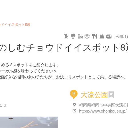
ドイイスポット8選
公開: 18
のしむチョウドイイスポット8
める 8スポットをご紹介します。
ローカル感を味わってください☺︎
酒好きな福岡の女の子たちが、お決まりスポットとして集まる場所へ。
大濠公園
B
１６
https://www.ohorikouen.jp/