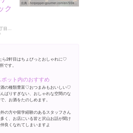
出典：
hotpepper-gourmet.com/en/SS90/SA91/R027
ック
福岡県福岡市中央区大名２丁目１-４ 7F
/
たら2軒目はちょびっとおしゃれに♡
所です。
スポット内のおすすめ
お酒の種類豊富♡おつまみもおいしい♡
がんばりすぎない、おしゃれな空間のな
かで、お酒をたのしめます。
海外の方や留学経験のあるスタッフさん
も多く、お店にいる皆と沢山お話が聞け
て仲良くなれてしまいますよ