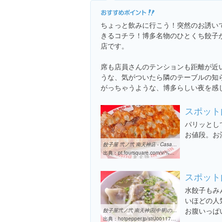
ちょっと飲みに行こう！突然のお誘い
きるコチラ！博多名物のひとくち餃子
店です。
席も店員さんのテンションも距離が近
うな、気がついたら隣のテーブルの知
がっちゃうような、博多らしい夜を感
スポット
パリッとし
お値段。お酒
餃子屋 弐ノ弐 南天神店 - Casa de Dumpling / Guioza
出典：
pt.foursquare.com/v/%E9%A4%83%E5%AD%90%E5%B1%8B-%E5%BC%90%E3%83%8E%E5%BC%90-%E5%8D%97%E5%A4%A9%E7%A5%9E%E5%BA%97/5651aa3b498e5c49a01aaf22
スポット
水餃子もみ
いほどの人気
お腹いっぱ
餃子屋弐ノ弐 南天神店(中華)のメニュー | ホットペッパーグルメ
出典：
hotpepper.jp/strJ001175775/food