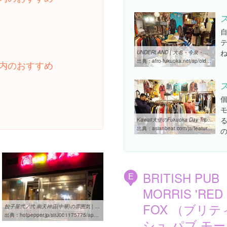
UNDERLAND | 大名・今泉・薬院・警固エリアの古着屋 ｜ 【福岡古着特集 ...
出典：
afro-fukuoka.net/sp/old_clothes/single/underland
内のおすすめ
Kawaii大使のFukuoka Day Trip] UNDERLAND | asianbeat
出典：
asianbeat.com/ja/feature/issue_fashion/faco/2017/trip/tw/5-8.html
BRITISH PUB
E
MORRIS 'RED
FOX （ブリテ
餃子屋弐ノ弐 南天神店(中華)の雰囲気 | ホットペッパーグルメ
出典：
hotpepper.jp/strJ001175775/appearance
シュ パブ モ