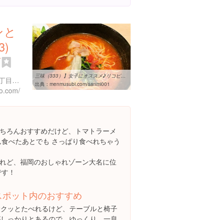
ンと
3)
店
三味（333）】女子にオススメ♪リコピンでヘルシー＆スルッとイケる ...
福岡県福岡市中央区大名１丁目１１-２７ イルモンド大名TWO
出典：
menmusubi.com/sanmi001
o.com/
ちろんおすすめだけど、トマトラーメ
ん食べたあとでも さっぱり食べれちゃう
れど、福岡のおしゃれゾーン大名に位
です！
スポット内のおすすめ
サクッとたべれるけど、テーブルと椅子
がしっかりとあるので、ゆっくり、一息