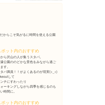
だからこそ気がるに時間を使える公園
スポット内のおすすめ
朝から沢山の人が集うスタバ。
大濠公園ののどかな景色をみながら過ご
せます。
タバ満員！！がよくあるのが現実(>_<)
akeoutして
ベンチにすわったり
ウォーキングしながら四季を感じるのも
良い時間に。
スポット内のおすすめ