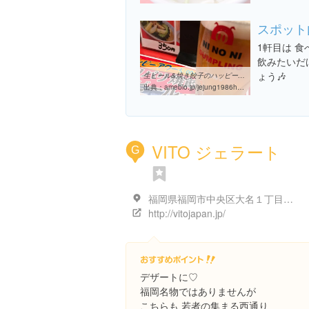
スポット
1軒目は 
飲みたいだ
ょう🎶
生ビール&焼き餃子のハッピーアワー最高！弐ノ弐 天神南店 | 美味しい ...
出典：
ameblo.jp/jejung1986hero/entry-12300765406.html
VITO ジェラート
G
福岡県福岡市中央区大名１丁目８-１２
http://vitojapan.jp/
デザートに♡
福岡名物ではありませんが
こちらも 若者の集まる西通り