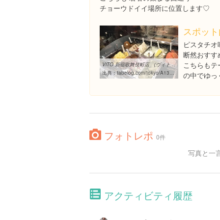
チョーウドイイ場所に位置します♡
スポット
ピスタチオ
断然おすす
こちらもテ
ViTO 新宿歌舞伎町店 （ヴィト） - 西武新宿/アイスクリーム [食べログ]
出典：
tabelog.com/tokyo/A1304/A130401/13199148
の中でゆっ
フォトレポ
0件
写真と一
アクティビティ履歴