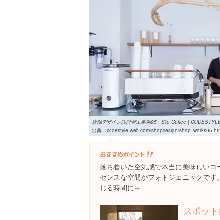
店舗デザイン設計施工事例95 | Siro Coffee | CODESTYL
出典：
codestyle-web.com/shopdesign/shop_works95.ht
落ち着いた空気感で本当に美味しいコ
センスな空間がフォトジェニックです
じる時間に☕︎
スポット