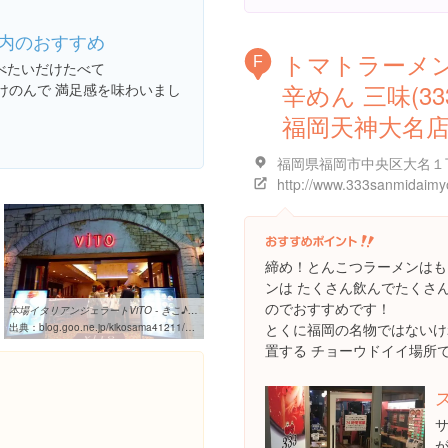
内のおすすめ
トマトラーメ
F
食べたいだけたべて
辛めん 三味(33
けのんで 満足感を味わいまし
福岡天神大名
http://www.333sanmidaimy
締め！とんこつラーメンはも
ンは たくさん飲んでたくさ
のでおすすめです！
本場イタリアンジェラートViTO - きこ♪のなんチャない日記
とくに福岡の名物ではないけ
出典：
blog.goo.ne.jp/kikosama41211/e/64973589f5713cae7e6298a58eade309
置する チョーウドイイ場所