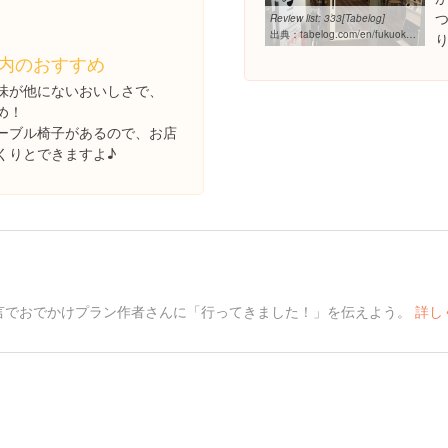
つ
Review list: 333[Tabelog]
出典：
tabelog.com/en/fukuoka/A4001/A400104/40041417/dtlrvwlst
内のおすすめ
味が他にないおいしさで、
め！
ーブル椅子があるので、お店
くりとできますよ♪
言でおでかけプラン作者さんに「行ってきました！」を伝えよう。
詳し