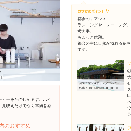
都会のオアシス！
ランニングやトレーニング。
考え事。
ちょっと休憩。
都会の中に自然が溢れる福岡
です。
E
ml
福岡大濠公園店 | スターバックス コーヒー ジャパン
出典：
starbucks.co.jp/store/search/detail.php?id=962
ス
t
ーヒーをたのしめます。ハイ
。見映えだけでなく本物を感
内のおすすめ