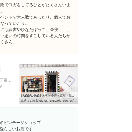
木陰でヨガをしてるひとがたくさんいま
す。
イベントで大人数であったり、個人でお
こなっていたり。
他にも読書やひなたぼっこ、昼寝、、、
思い思いの時間をすごしている人たちが
たくさん。
福岡県福岡市中央区今泉１丁目１７-２１ 810 0021 丁目
m/
UNDERLAND | 大名・今泉・薬院・警固エリアの古着屋 ｜ 【福岡古着特集 ...
出典：
afro-fukuoka.net/sp/old_clothes/single/underland
名ビンテージショップ
愛らしいお店です