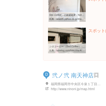
Siro Coffee」の検索結果 - Yahoo!検索（画像）
出典：
search.yahoo.co.jp/image/search?ei=UTF-8&fr=lmd_poi&p=Siro%20Coffee
スポット
シロコーヒー （Siro Coffee） - 西新/コーヒー専門店 [食べログ]
出典：
tabelog.com/fukuoka/A4001/A400203/40045621
弐ノ弐 南天神店
D
福岡県福岡市中央区今泉１丁目１６-１６ プロスペリタ今泉
http://www.ninoni.jp/map.html