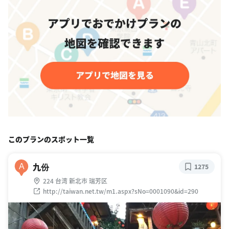
このプランのスポット一覧
九份
A
1275
224 台湾 新北市 瑞芳区
http://taiwan.net.tw/m1.aspx?sNo=0001090&id=290