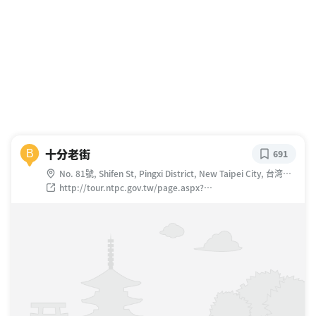
十分老街
B
691
No. 81號, Shifen St, Pingxi District, New Taipei City, 台湾
226
http://tour.ntpc.gov.tw/page.aspx?
wtp=1&wnd=136&id=1248d1c61ae000002a8c